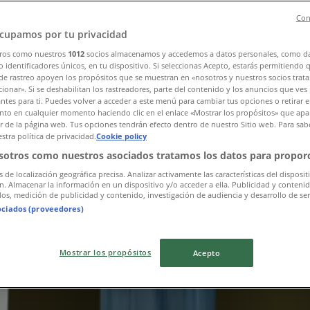
Con
cupamos por tu privacidad
ros como nuestros
1012
socios almacenamos y accedemos a datos personales, como d
 identificadores únicos, en tu dispositivo. Si seleccionas Acepto, estarás permitiendo 
de rastreo apoyen los propósitos que se muestran en «nosotros y nuestros socios trat
ionar». Si se deshabilitan los rastreadores, parte del contenido y los anuncios que ves
antes para ti. Puedes volver a acceder a este menú para cambiar tus opciones o retirar e
to en cualquier momento haciendo clic en el enlace «Mostrar los propósitos» que apar
or de la página web. Tus opciones tendrán efecto dentro de nuestro Sitio web. Para sab
stra política de privacidad.
Cookie policy
sotros como nuestros asociados tratamos los datos para proporc
s de localización geográfica precisa. Analizar activamente las características del disposit
ón. Almacenar la información en un dispositivo y/o acceder a ella. Publicidad y conteni
os, medición de publicidad y contenido, investigación de audiencia y desarrollo de ser
ociados (proveedores)
Mostrar los propósitos
Acepto