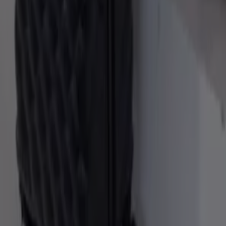
Denne måneden, august i 2026, er vi glade for å tilby deg
de mest attraktive og konkurransedyktige tilbudene på
Koffert som er tilgjengelig over hele Peru. Hos Tiendeo er
vårt mål å gi deg tilgang til et bredt utvalg av produkter
innen , og sikre at du finner akkurat det du trenger til
uslåelige priser.
Vi verdsetter viktigheten av å få mest mulig ut av kjøpene
dine. Derfor har vi nøye valgt ut et variert utvalg av tilbud
på Koffert, slik at du kan nyte produkter av høy kvalitet
uten å sprenge budsjettet. Utvalget vårt dekker et bredt
spekter av alternativer for å møte alle dine behov og
preferanser, og sikrer at hvert kjøp er en mulighet for
besparelser.
Besøk nettsiden vår og oppdag hvorfor vi er det