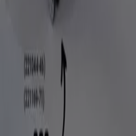
Beste rabatt:
save 300,-
Siste tilbud:
1.6.2026
Annonsering