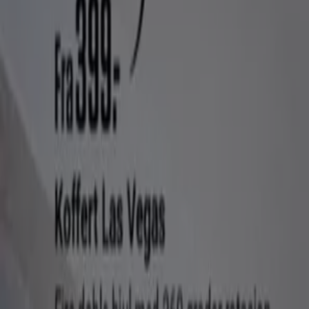
Tiendeo er en del av Shopfully, teknologiselskapet som
gjenoppfinner lokal shopping verden over.
Tiendeo