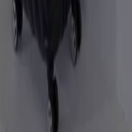
foretrukne valget for tusenvis av brukere som ønsker å
spare penger, samtidig som de kjøper produkter som
forbedrer livskvaliteten deres. Uansett hva du ser etter,
har vi de beste tilbudene og kampanjene i som venter på
deg.
Benytt deg av denne unike muligheten til å kjøpe Koffert
til uslåelige priser. Husk at våre tilbud er tidsbegrensede
og oppdateres kontinuerlig for å tilby de mest
bemerkelsesverdige produktene på markedet. Ikke gå
glipp av sjansen til å få Koffert til den beste prisen!
Ta en rask titt på koffert tilbud
koffert tilbud:
2
Billigste tilbud:
Kr 399.00