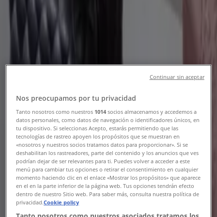
Filtre (0)
Tiendeo
»
Tilbud
»
Koffert
Continuar sin aceptar
save 300,-
save 300,-
Nos preocupamos por tu privacidad
Koffert Ibiza (221161-63)
Tanto nosotros como nuestros
1014
socios almacenamos y accedemos a
datos personales, como datos de navegación o identificadores únicos, en
tu dispositivo. Si seleccionas Acepto, estarás permitiendo que las
tecnologías de rastreo apoyen los propósitos que se muestran en
«nosotros y nuestros socios tratamos datos para proporcionar». Si se
deshabilitan los rastreadores, parte del contenido y los anuncios que ves
Europris
podrían dejar de ser relevantes para ti. Puedes volver a acceder a este
menú para cambiar tus opciones o retirar el consentimiento en cualquier
Kr 399.00
momento haciendo clic en el enlace «Mostrar los propósitos» que aparece
en el en la parte inferior de la página web. Tus opciones tendrán efecto
dentro de nuestro Sitio web. Para saber más, consulta nuestra política de
Kr 699.00
privacidad.
Cookie policy
Vis
Tanto nosotros como nuestros asociados tratamos los