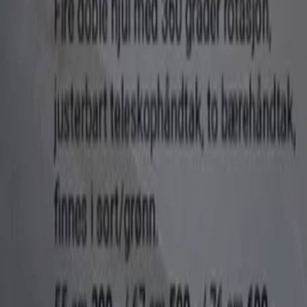
Dette er det vi gjør
Forretningsløsninger
Nyheter og media
Ledige jobber
Kontakt oss
Markedsføring- og forretningsforespørsel
Butikken er feilplassert på kartet
Ukentlig tilbakemelding på annonser
Tekniske problemer og generelle tilbakemeldinger
Indeks
Merker
Virksomhet