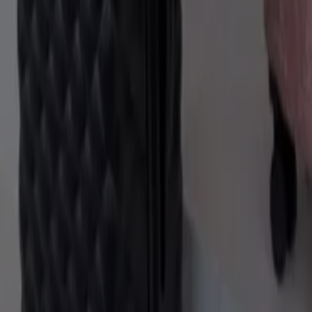
Kr 699.00
Se tilbud i butikkenes kataloger og
kuponger
koffert pris
PRODUKT
MERKE
PRIS
RABATT
Kr
save
Koffert Ibiza (221161-63)
-
399.00
300,-
Koffert Las Vegas (221044-46)
Kr
save
-
(221169-71)
399.00
300,-
Koffert, alle tilbudene lett
tilgjengelig
Oppdag de beste tilbudene på Koffert i august 2026!