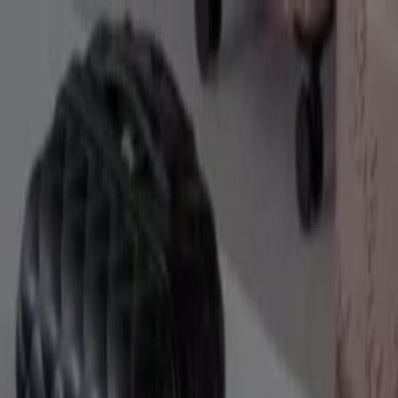
Du er her:
Oslo
Featured
Supermarkeder
Hjem og møbler
Klær, sko og
tilbehør
Sport og Fritid
Elektronikk og hvitevarer
Bygg og
hage
Barn og leker
Helse og skjønnhet
Restauranter og
caféer
Bøker og kontor
Bil og motor
Annonsering
Kjøp Koffert - Tilbud, kundeavis og
kampanjer (2)