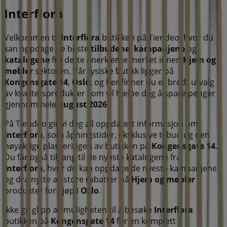
Interflora
Velkommen til
Interflora
butikken på Tiendeo, hvor du
kan oppdage de beste
tilbudene
,
kampanjene
og
katalogene
fra dette anerkjente merket innen
Hjem og
møbler
sektoren. Vår fysiske butikk ligger på
Kongensgate 14
,
Oslo
, og her finner du et bredt utvalg
av kvalitetsprodukter som vil hjelpe deg å spare penger
gjennom hele
august 2026
.
På Tiendeo gir vi deg all oppdatert informasjon om
Interflora
, som åpningstider, eksklusive tilbud og den
nøyaktige plasseringen av butikken på
Kongensgate 14
.
Du får også tilgang til de nyeste katalogene fra
Interflora
, hvor du kan oppdage de nyeste kampanjene
og dra nytte av store rabatter på
Hjem og møbler
produkter for kjøp i
Oslo
.
Ikke gå glipp av muligheten til å besøke
Interflora
butikken på
Kongensgate 14
for en komplett