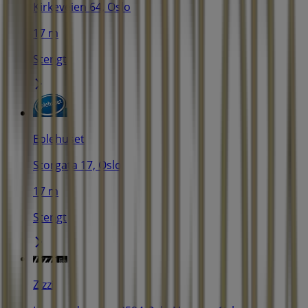
Kirkeveien 64, Oslo
17 m
Stengt
Eplehuset
Storgata 17, Oslo
17 m
Stengt
Zizzi