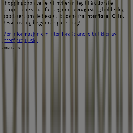
shoppingopplevelse. Vi inviterer deg til å utforske
kampanjene vi har for deg denne
august
og holde deg
oppdatert om de beste tilbudene fra
Interflora
i
Oslo
.
Besøk oss og begynn å spare i dag!
Mer informasjon om Interflora
Se andre butikker av
Interflora i Oslo.
Annonsering