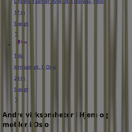
Linderud senter 0594 Oslo Norway, Oslo
17 m
Stengt
Telia
Jernbanegt. 1, Oslo
29 m
Stengt
Andre virksomheter i Hjem og
møbler i Oslo