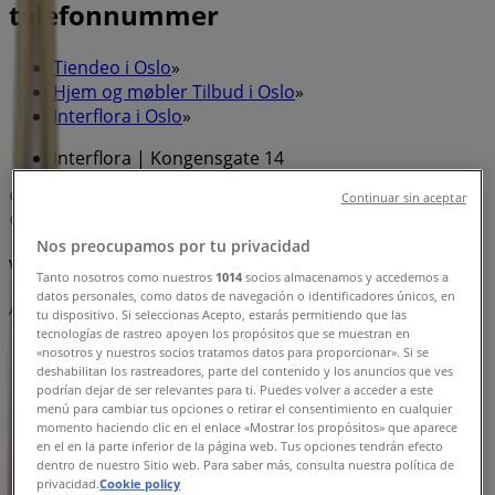
telefonnummer
Tiendeo i Oslo
»
Hjem og møbler Tilbud i Oslo
»
Interflora i Oslo
»
Interflora | Kongensgate 14
Kart
23103050
Continuar sin aceptar
Kart
23103050
Nos preocupamos por tu privacidad
Vi er i ferd med å publisere tilbud fra Interflora
Tanto nosotros como nuestros
1014
socios almacenamos y accedemos a
datos personales, como datos de navegación o identificadores únicos, en
Annonsering
tu dispositivo. Si seleccionas Acepto, estarás permitiendo que las
tecnologías de rastreo apoyen los propósitos que se muestran en
«nosotros y nuestros socios tratamos datos para proporcionar». Si se
deshabilitan los rastreadores, parte del contenido y los anuncios que ves
podrían dejar de ser relevantes para ti. Puedes volver a acceder a este
menú para cambiar tus opciones o retirar el consentimiento en cualquier
momento haciendo clic en el enlace «Mostrar los propósitos» que aparece
en el en la parte inferior de la página web. Tus opciones tendrán efecto
dentro de nuestro Sitio web. Para saber más, consulta nuestra política de
privacidad.
Cookie policy