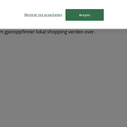
ccamaster
Hoka
Air Force
Coca Cola
Cola
Evo
Jui
Mostrar los propósitos
Acepto
om gjenoppfinner lokal shopping verden over.