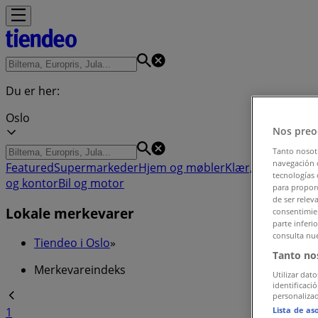
Du er her:
Oslo
Nos preo
Tanto nosot
navegación o
Featured
Supermarkeder
Hjem og møbler
Klær, sko og tilb
tecnologías 
og kontor
Bil og motor
para proporc
de ser relev
Lokale merkevarer
consentimien
parte inferi
consulta nue
Tiendeo i Oslo
»
Tanto no
Merkevareindeks
Utilizar dato
identificaci
personalizad
Lista de as
1