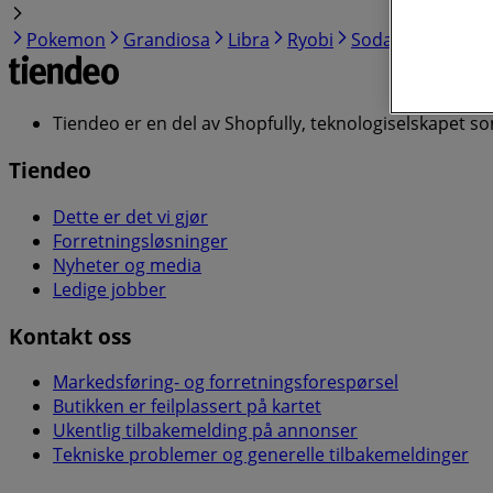
Pokemon
Grandiosa
Libra
Ryobi
Sodastream
Mo
Tiendeo er en del av Shopfully, teknologiselskapet s
Tiendeo
Dette er det vi gjør
Forretningsløsninger
Nyheter og media
Ledige jobber
Kontakt oss
Markedsføring- og forretningsforespørsel
Butikken er feilplassert på kartet
Ukentlig tilbakemelding på annonser
Tekniske problemer og generelle tilbakemeldinger