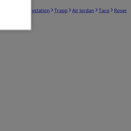
cy Couture
Playstation
Trapp
Air Jordan
Taco
Roser