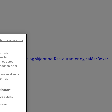
tinuar sin aceptar
atos de
que las
n og leker
Helse og skjønnhet
Restauranter og caféer
Bøker
amos datos
 podrían dejar
l
ece en el en la
er más,
ionar:
ivo para su
do
vicios.