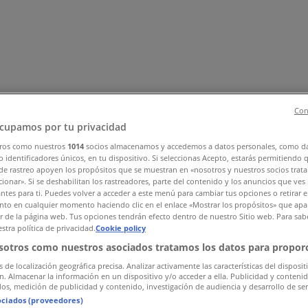
Con
cupamos por tu privacidad
ros como nuestros
1014
socios almacenamos y accedemos a datos personales, como d
 identificadores únicos, en tu dispositivo. Si seleccionas Acepto, estarás permitiendo 
ehør
Sport og Fritid
Elektronikk og hvitevarer
Bygg og hage
Bar
de rastreo apoyen los propósitos que se muestran en «nosotros y nuestros socios trat
ionar». Si se deshabilitan los rastreadores, parte del contenido y los anuncios que ves
antes para ti. Puedes volver a acceder a este menú para cambiar tus opciones o retirar e
to en cualquier momento haciendo clic en el enlace «Mostrar los propósitos» que apar
or de la página web. Tus opciones tendrán efecto dentro de nuestro Sitio web. Para sab
stra política de privacidad.
Cookie policy
sotros como nuestros asociados tratamos los datos para proporc
s de localización geográfica precisa. Analizar activamente las características del disposit
ón. Almacenar la información en un dispositivo y/o acceder a ella. Publicidad y conteni
os, medición de publicidad y contenido, investigación de audiencia y desarrollo de ser
ociados (proveedores)