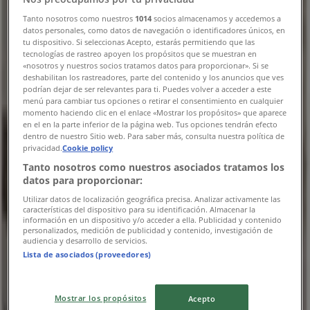
Tanto nosotros como nuestros
1014
socios almacenamos y accedemos a
datos personales, como datos de navegación o identificadores únicos, en
tu dispositivo. Si seleccionas Acepto, estarás permitiendo que las
tecnologías de rastreo apoyen los propósitos que se muestran en
«nosotros y nuestros socios tratamos datos para proporcionar». Si se
deshabilitan los rastreadores, parte del contenido y los anuncios que ves
podrían dejar de ser relevantes para ti. Puedes volver a acceder a este
menú para cambiar tus opciones o retirar el consentimiento en cualquier
{"numCatalogs":0}
momento haciendo clic en el enlace «Mostrar los propósitos» que aparece
en el en la parte inferior de la página web. Tus opciones tendrán efecto
dentro de nuestro Sitio web. Para saber más, consulta nuestra política de
Adresser og åpningstider Nille
privacidad.
Cookie policy
Tanto nosotros como nuestros asociados tratamos los
datos para proporcionar:
Utilizar datos de localización geográfica precisa. Analizar activamente las
Nille
características del dispositivo para su identificación. Almacenar la
información en un dispositivo y/o acceder a ella. Publicidad y contenido
personalizados, medición de publicidad y contenido, investigación de
Kongensgate 11, Trondheim
audiencia y desarrollo de servicios.
Lista de asociados (proveedores)
245 m
Åpen
Mostrar los propósitos
Acepto