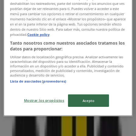
Onsdag
deshabilitan los rastreadores, parte del contenido y los anuncios que ves
10:00 - 20:00
podrían dejar de ser relevantes para ti. Puedes volver a acceder a este
menú para cambiar tus opciones o retirar el consentimiento en cualquier
Torsdag
momento haciendo clic en el enlace «Mostrar los propósitos» que aparece
10:00 - 20:00
en el en la parte inferior de la página web. Tus opciones tendrán efecto
Fredag
dentro de nuestro Sitio web. Para saber más, consulta nuestra política de
privacidad.
Cookie policy
10:00 - 18:00
Lørdag
Tanto nosotros como nuestros asociados tratamos los
datos para proporcionar:
Stengt
Utilizar datos de localización geográfica precisa. Analizar activamente las
características del dispositivo para su identificación. Almacenar la
Kart
97 47 28 69
información en un dispositivo y/o acceder a ella. Publicidad y contenido
personalizados, medición de publicidad y contenido, investigación de
audiencia y desarrollo de servicios.
Stengt
Lista de asociados (proveedores)
Søndag
Mostrar los propósitos
Acepto
10:00 - 20:00
Mandag
10:00 - 20:00
Tirsdag
10:00 - 20:00