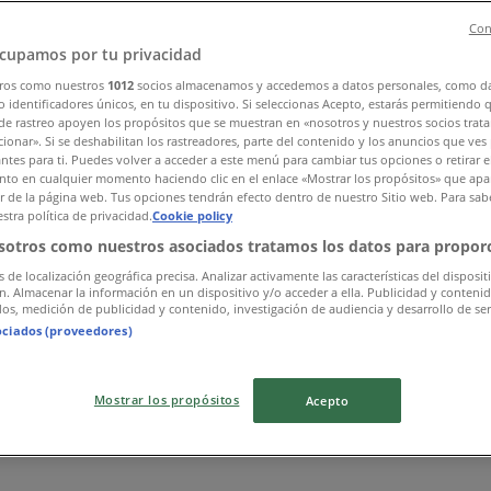
Con
cupamos por tu privacidad
ros como nuestros
1012
socios almacenamos y accedemos a datos personales, como d
 identificadores únicos, en tu dispositivo. Si seleccionas Acepto, estarás permitiendo 
de rastreo apoyen los propósitos que se muestran en «nosotros y nuestros socios trat
ionar». Si se deshabilitan los rastreadores, parte del contenido y los anuncios que ves
antes para ti. Puedes volver a acceder a este menú para cambiar tus opciones o retirar e
to en cualquier momento haciendo clic en el enlace «Mostrar los propósitos» que apar
or de la página web. Tus opciones tendrán efecto dentro de nuestro Sitio web. Para sab
stra política de privacidad.
Cookie policy
sotros como nuestros asociados tratamos los datos para proporc
s de localización geográfica precisa. Analizar activamente las características del disposit
ón. Almacenar la información en un dispositivo y/o acceder a ella. Publicidad y conteni
os, medición de publicidad y contenido, investigación de audiencia y desarrollo de ser
ociados (proveedores)
Mostrar los propósitos
Acepto