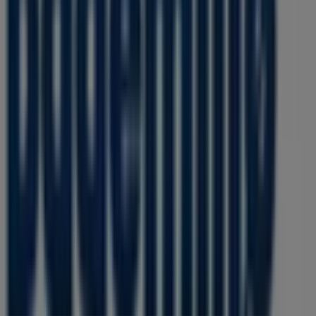
Vi er i ferd med å publisere tilbud fra Bademiljø
Andre virksomheter i Hjem og
møbler i Borgenhaugen
Bademiljø
Velkommen til Tiendeo! Her finner du ikke bare de beste
tilbudene
,
katalogene
og
kampanjene
, men også de
mest populære butikkene i
Borgenhaugen
. I løpet av
august 2026
kan du oppdage de nyeste nyhetene fra
Bademiljø
og finne lokasjoner og detaljer om de
nærmeste butikkene i
Borgenhaugen
.
Hos Tiendeo får du ikke bare tilgang til
kampanjer
og
rabatter, men også informasjon om fysiske butikker i
byen din. Bla gjennom katalogene til
Bademiljø
, finn
butikker i
Borgenhaugen
, og oppdag produkter med
store rabatter, slik at du kan spare penger denne