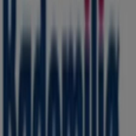
Fastlandsveien 16, Vesterøy
22.4 km
Stengt
Annonsering