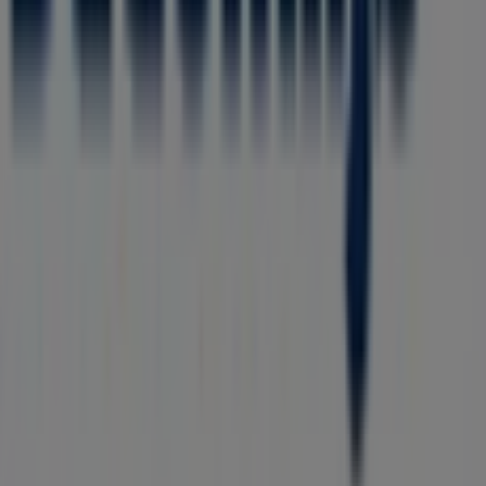
august
. I tillegg gir vi deg nøyaktige lokasjoner,
åpningstider og all informasjon du trenger for en
komplett handleopplevelse.
Ikke gå glipp av
Bademiljø
sine
tilbud
i butikkene i
Borgenhaugen
, og hold deg oppdatert på de beste
prisene i løpet av
august 2026
. Hos Tiendeo finner du
alltid de beste butikkene og shoppingmulighetene i
Borgenhaugen
. Start letingen nå!
Annonsering