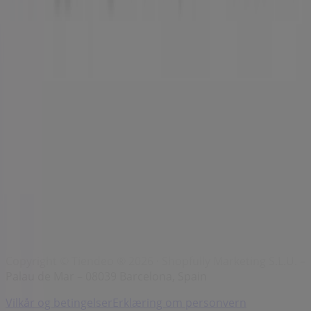
Indeks
Merker
Virksomhet
Butikker i nærheten
Produkter
Byer
Last ned Tiendeo-appen
Copyright © Tiendeo ® 2026 · Shopfully Marketing S.L.U. –
Palau de Mar – 08039 Barcelona, Spain
Vilkår og betingelser
Erklæring om personvern