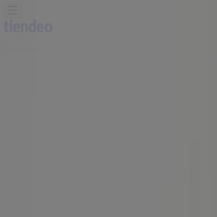
Du er her:
Borgenhaugen
Featured
Supermarkeder
Hjem og møbler
Klær, sko og
tilbehør
Sport og Fritid
Elektronikk og hvitevarer
Bygg og
hage
Barn og leker
Helse og skjønnhet
Restauranter og
caféer
Bøker og kontor
Bil og motor
Annonsering
Butikker Bademiljø Borgenhaugen -
Åpningstider, telefon og adresser