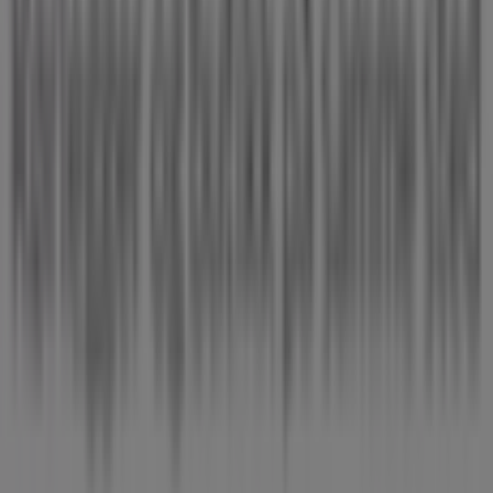
Tiendeo er en del av Shopfully, teknologiselskapet som
gjenoppfinner lokal shopping verden over.
Tiendeo
Dette er det vi gjør
Forretningsløsninger
Nyheter og media
Ledige jobber
Kontakt oss
Markedsføring- og forretningsforespørsel
Butikken er feilplassert på kartet
Ukentlig tilbakemelding på annonser
Tekniske problemer og generelle tilbakemeldinger