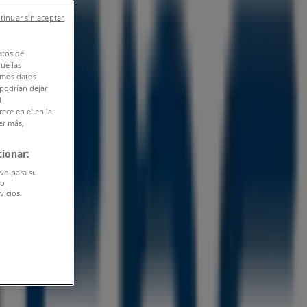
tinuar sin aceptar
atos de
que las
amos datos
 podrían dejar
l
ece en el en la
er más,
ionar:
ivo para su
do
vicios.