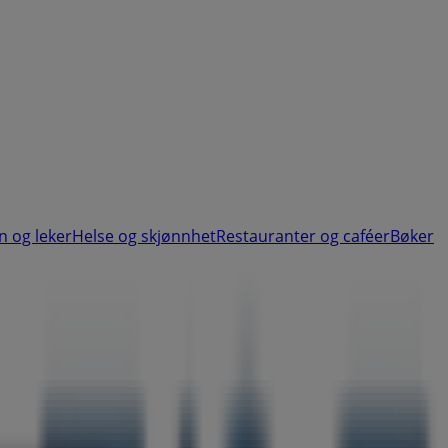
n og leker
Helse og skjønnhet
Restauranter og caféer
Bøker