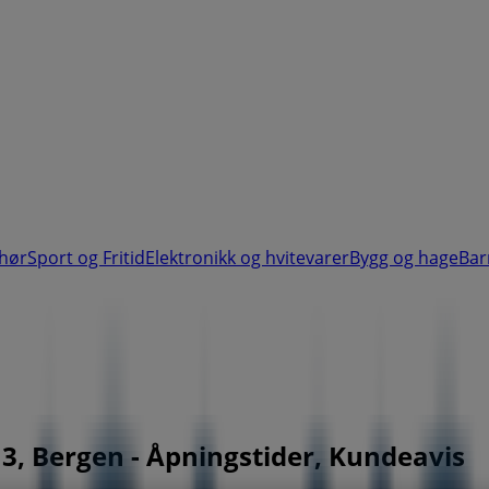
ehør
Sport og Fritid
Elektronikk og hvitevarer
Bygg og hage
Bar
, Bergen - Åpningstider, Kundeavis