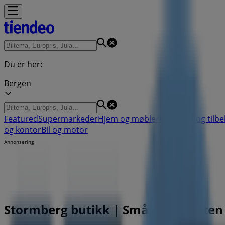
Du er her:
Bergen
Featured
Supermarkeder
Hjem og møbler
Klær, sko og tilb
og kontor
Bil og motor
Annonsering
Stormberg butikk | Småstrandgaten 3