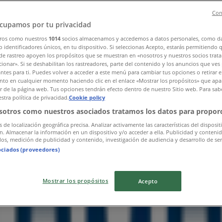
Con
cupamos por tu privacidad
ros como nuestros
1014
socios almacenamos y accedemos a datos personales, como d
 identificadores únicos, en tu dispositivo. Si seleccionas Acepto, estarás permitiendo 
de rastreo apoyen los propósitos que se muestran en «nosotros y nuestros socios trat
ionar». Si se deshabilitan los rastreadores, parte del contenido y los anuncios que ves
antes para ti. Puedes volver a acceder a este menú para cambiar tus opciones o retirar e
to en cualquier momento haciendo clic en el enlace «Mostrar los propósitos» que apar
or de la página web. Tus opciones tendrán efecto dentro de nuestro Sitio web. Para sab
stra política de privacidad.
Cookie policy
sotros como nuestros asociados tratamos los datos para proporc
s de localización geográfica precisa. Analizar activamente las características del disposit
ón. Almacenar la información en un dispositivo y/o acceder a ella. Publicidad y conteni
os, medición de publicidad y contenido, investigación de audiencia y desarrollo de ser
ociados (proveedores)
Mostrar los propósitos
Acepto