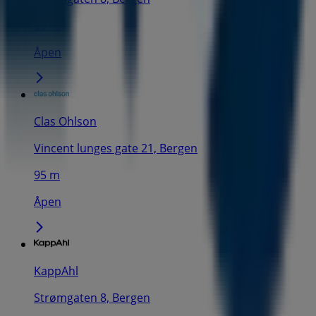
68 m
Åpen
Clas Ohlson
Vincent lunges gate 21, Bergen
95 m
Åpen
KappAhl
Strømgaten 8, Bergen