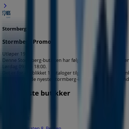
Stormberg
Stormberg Promo
Utløper 19.8.
Denne Stormberg-butikken har følgende åpningstider: Søndag
Lørdag 09:00 - 18:00.
Det er for øyeblikket 1 kataloger tilgjengelig i denne Stor
Bla gjennom de nyeste Stormberg-katalogene i Småstrandga
Nærmeste butikker
Bik Bok
Strømgaten 8, Bergen