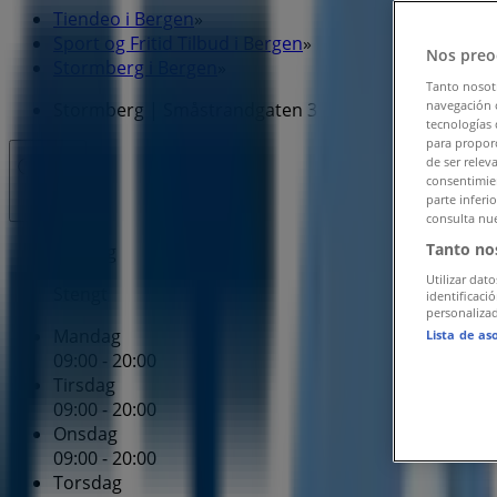
Tiendeo i Bergen
»
Sport og Fritid Tilbud i Bergen
»
Nos preo
Stormberg i Bergen
»
Tanto nosot
navegación o
Stormberg | Småstrandgaten 3
tecnologías 
para proporc
de ser relev
Stengt
consentimien
parte inferi
consulta nue
Tanto no
Søndag
Utilizar dato
Stengt
identificaci
personalizad
Mandag
Lista de as
09:00 - 20:00
Tirsdag
09:00 - 20:00
Onsdag
09:00 - 20:00
Torsdag