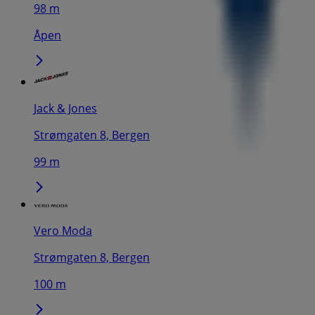
98 m
Åpen
Jack & Jones
Strømgaten 8, Bergen
99 m
Vero Moda
Strømgaten 8, Bergen
100 m