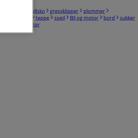
og hage
fotballsko
gressklipper
plommer
assgrill
iPad
teppe
speil
Bil og motor
bord
sukker
Bøker og kontor