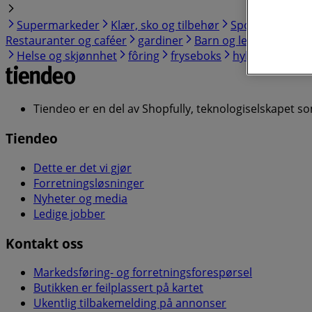
Supermarkeder
Klær, sko og tilbehør
Sport og Fritid
Restauranter og caféer
gardiner
Barn og leker
koffert
Helse og skjønnhet
fôring
fryseboks
hyller
lam
b
Tiendeo er en del av Shopfully, teknologiselskapet s
Tiendeo
Dette er det vi gjør
Forretningsløsninger
Nyheter og media
Ledige jobber
Kontakt oss
Markedsføring- og forretningsforespørsel
Butikken er feilplassert på kartet
Ukentlig tilbakemelding på annonser