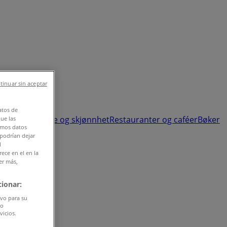
tinuar sin aceptar
atos de
n og leker
Helse og skjønnhet
Restauranter og caféer
Bøker
que las
amos datos
 podrían dejar
l
ece en el en la
er más,
ionar:
ivo para su
do
vicios.