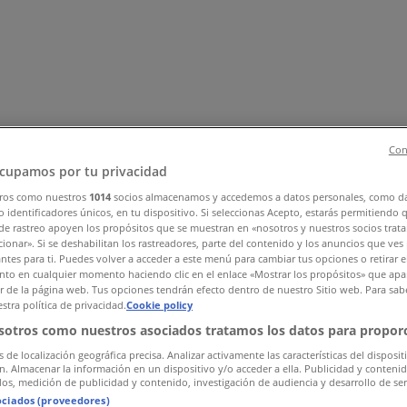
Con
cupamos por tu privacidad
ros como nuestros
1014
socios almacenamos y accedemos a datos personales, como d
ehør
Sport og Fritid
Elektronikk og hvitevarer
Bygg og hage
Bar
 identificadores únicos, en tu dispositivo. Si seleccionas Acepto, estarás permitiendo 
de rastreo apoyen los propósitos que se muestran en «nosotros y nuestros socios trat
ionar». Si se deshabilitan los rastreadores, parte del contenido y los anuncios que ves
antes para ti. Puedes volver a acceder a este menú para cambiar tus opciones o retirar e
to en cualquier momento haciendo clic en el enlace «Mostrar los propósitos» que apar
or de la página web. Tus opciones tendrán efecto dentro de nuestro Sitio web. Para sab
stra política de privacidad.
Cookie policy
sotros como nuestros asociados tratamos los datos para proporc
s de localización geográfica precisa. Analizar activamente las características del disposit
ón. Almacenar la información en un dispositivo y/o acceder a ella. Publicidad y conteni
os, medición de publicidad y contenido, investigación de audiencia y desarrollo de ser
ociados (proveedores)