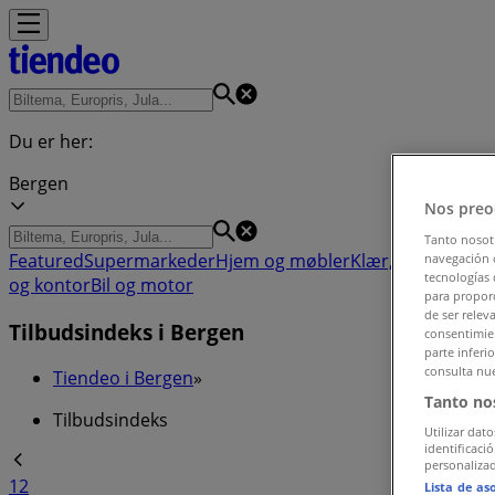
Du er her:
Bergen
Nos preo
Tanto nosot
Featured
Supermarkeder
Hjem og møbler
Klær, sko og tilb
navegación o
tecnologías 
og kontor
Bil og motor
para proporc
de ser relev
Tilbudsindeks i Bergen
consentimien
parte inferi
consulta nue
Tiendeo i Bergen
»
Tanto no
Tilbudsindeks
Utilizar dato
identificaci
personalizad
1
2
Lista de as