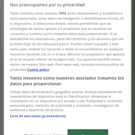
Nos preocupamos por tu privacidad
Tanto nosotros como nuestros
1014
socios almacenamos y accedemos a
datos personales, como datos de navegación o identificadores únicos, en
tu dispositivo. Si seleccionas Acepto, estarás permitiendo que las
tecnologías de rastreo apoyen los propósitos que se muestran en
«nosotros y nuestros socios tratamos datos para proporcionar». Si se
deshabilitan los rastreadores, parte del contenido y los anuncios que ves
podrían dejar de ser relevantes para ti. Puedes volver a acceder a este
{"numCatalogs":0}
menú para cambiar tus opciones o retirar el consentimiento en cualquier
momento haciendo clic en el enlace «Mostrar los propósitos» que aparece
en el en la parte inferior de la página web. Tus opciones tendrán efecto
Adresser og åpningstider Nike
dentro de nuestro Sitio web. Para saber más, consulta nuestra política de
privacidad.
Cookie policy
Tanto nosotros como nuestros asociados tratamos los
datos para proporcionar:
Nike
Utilizar datos de localización geográfica precisa. Analizar activamente las
características del dispositivo para su identificación. Almacenar la
información en un dispositivo y/o acceder a ella. Publicidad y contenido
BANKVEIEN 11, Asker
personalizados, medición de publicidad y contenido, investigación de
audiencia y desarrollo de servicios.
1.7 km
Lista de asociados (proveedores)
Åpen