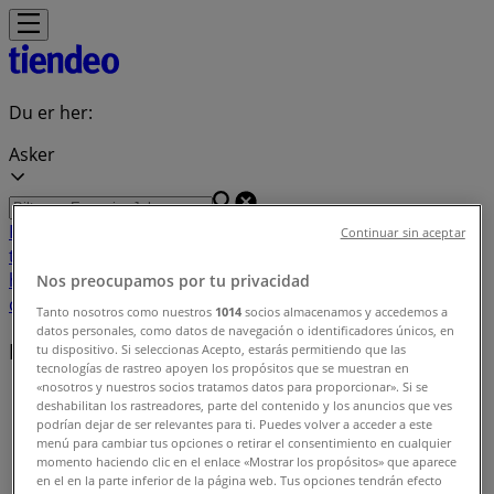
Du er her:
Asker
Featured
Supermarkeder
Hjem og møbler
Klær, sko og
Continuar sin aceptar
tilbehør
Sport og Fritid
Elektronikk og hvitevarer
Bygg og
hage
Barn og leker
Helse og skjønnhet
Restauranter og
Nos preocupamos por tu privacidad
caféer
Bøker og kontor
Bil og motor
Tanto nosotros como nuestros
1014
socios almacenamos y accedemos a
datos personales, como datos de navegación o identificadores únicos, en
Butikker i nærheten
tu dispositivo. Si seleccionas Acepto, estarás permitiendo que las
tecnologías de rastreo apoyen los propósitos que se muestran en
«nosotros y nuestros socios tratamos datos para proporcionar». Si se
Tiendeo i Asker
»
deshabilitan los rastreadores, parte del contenido y los anuncios que ves
podrían dejar de ser relevantes para ti. Puedes volver a acceder a este
Butikkindeks i Asker
menú para cambiar tus opciones o retirar el consentimiento en cualquier
momento haciendo clic en el enlace «Mostrar los propósitos» que aparece
en el en la parte inferior de la página web. Tus opciones tendrán efecto