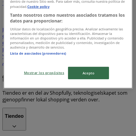
dentro de nuestro Sitio web. Para saber más, consulta nuestra política de
1
2
3
4
5
privacidad.
Cookie policy
...
18
Tanto nosotros como nuestros asociados tratamos los
datos para proporcionar:
Spar
Coop Extra
Europris
Rema 1000
Meny
Kiwi
Bunnpris
Obs
Rusta
Joker
Vinmonopolet
Utilizar datos de localización geográfica precisa. Analizar activamente las
características del dispositivo para su identificación. Almacenar la
Coop Mega
Obs Bygg
Jula
Plantasjen
Eurospar
información en un dispositivo y/o acceder a ella. Publicidad y contenido
Coop Prix
JYSK
Biltema
Sparkjøp
Hageland
personalizados, medición de publicidad y contenido, investigación de
audiencia y desarrollo de servicios.
Felleskjøpet
Gerry Weber
Sport 1
POWER
New
Lista de asociados (proveedores)
Yorker
Storcash
Megaflis
Clas Ohlson
Elkjøp
Apotek 1
Boots Apotek
Zavanna
Jernia
Enklere Liv
Princess
Sport Outlet
Intersport
Nille
Narvesen
Mostrar los propósitos
Acepto
Tiendeo er en del av Shopfully, teknologiselskapet som
gjenoppfinner lokal shopping verden over.
Tiendeo