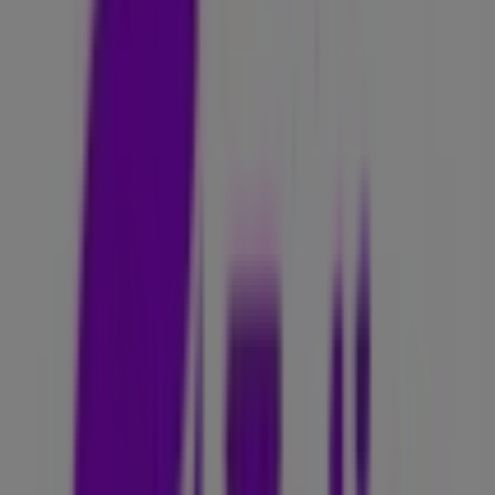
Nærmeste butikker
Cemo Gourmet
Nedre Slottsgate 8, Oslo
17 m
Dolly Dimple's