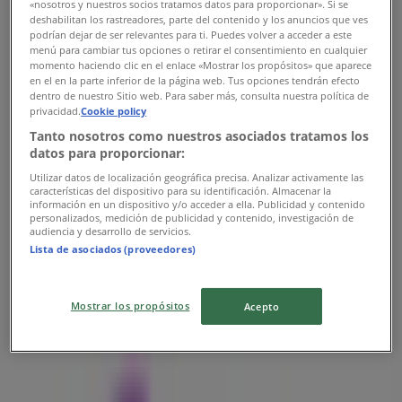
«nosotros y nuestros socios tratamos datos para proporcionar». Si se
10:00 - 20:00
deshabilitan los rastreadores, parte del contenido y los anuncios que ves
Torsdag
podrían dejar de ser relevantes para ti. Puedes volver a acceder a este
10:00 - 20:00
menú para cambiar tus opciones o retirar el consentimiento en cualquier
Fredag
momento haciendo clic en el enlace «Mostrar los propósitos» que aparece
en el en la parte inferior de la página web. Tus opciones tendrán efecto
10:00 - 20:00
dentro de nuestro Sitio web. Para saber más, consulta nuestra política de
Lørdag
privacidad.
Cookie policy
10:00 - 18:00
Tanto nosotros como nuestros asociados tratamos los
datos para proporcionar:
Kart
22 83 02 83
Utilizar datos de localización geográfica precisa. Analizar activamente las
características del dispositivo para su identificación. Almacenar la
Åpen
Til 18:00
información en un dispositivo y/o acceder a ella. Publicidad y contenido
personalizados, medición de publicidad y contenido, investigación de
audiencia y desarrollo de servicios.
Lista de asociados (proveedores)
Søndag
Stengt
Mostrar los propósitos
Acepto
Mandag
10:00 - 20:00
Tirsdag
10:00 - 20:00