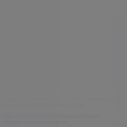
Merker
Lokale merkevarer
Virksomhet
Butikker i nærheten
Produkter
Lokale produkter
Byer
Last ned Tiendeo-appen
Copyright © Tiendeo ® 2026 · Shopfully Marketing S.L.U. –
Palau de Mar – 08039 Barcelona, Spain
Vilkår og betingelser
Erklæring om personvern
Håndtere informasjonskapsler