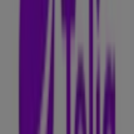
Kirkeveien 64, Oslo
17 m
Åpen
Eplehuset
Storgata 17, Oslo
17 m
Åpen
Zizzi