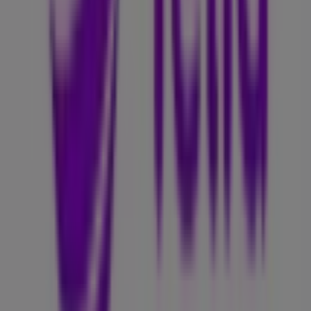
Telia
Velkommen til
Telia
butikken på Tiendeo, hvor du kan
oppdage de beste
tilbudene
,
kampanjene
og
katalogene
fra dette anerkjente merket innen
Elektronikk og hvitevarer
sektoren. Vår fysiske butikk
ligger på
Boxpark Bryggetorget
,
Oslo
, og her finner du
et bredt utvalg av kvalitetsprodukter som vil hjelpe deg å
spare penger gjennom hele
august 2026
.
På Tiendeo gir vi deg all oppdatert informasjon om
Telia
,
som åpningstider, eksklusive tilbud og den nøyaktige
plasseringen av butikken på
Boxpark Bryggetorget
. Du
får også tilgang til de nyeste katalogene fra
Telia
, hvor du
kan oppdage de nyeste kampanjene og dra nytte av
store rabatter på
Elektronikk og hvitevarer
produkter
for kjøp i
Oslo
.
Ikke gå glipp av muligheten til å besøke
Telia
butikken på
Boxpark Bryggetorget
for en komplett