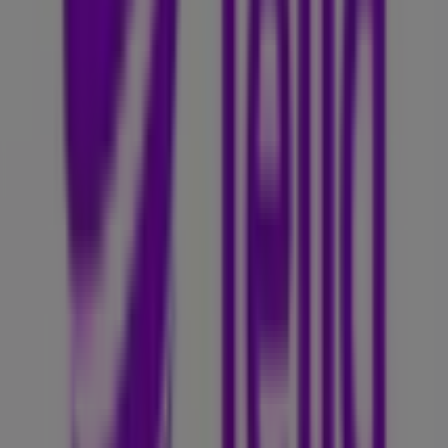
Linderud senter 0594 Oslo Norway, Oslo
17 m
Åpen
Telia
Jernbanegt. 1, Oslo
29 m
Åpen
Andre virksomheter i Elektronikk
og hvitevarer i Oslo