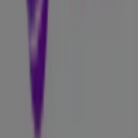
shoppingopplevelse. Vi inviterer deg til å utforske
kampanjene vi har for deg denne
august
og holde deg
oppdatert om de beste tilbudene fra
Telia
i
Oslo
. Besøk
oss og begynn å spare i dag!
Mer informasjon om Telia
Se andre butikker av Telia i
Oslo.
Annonsering