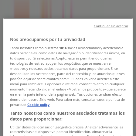
Tiendeo i Oslo
»
Elektronikk og hvitevarer Tilbud i Oslo
»
Elektroimportøren i Oslo
»
Continuar sin aceptar
Elektroimportøren-butikker i Oslo
Nos preocupamos por tu privacidad
Tanto nosotros como nuestros
1014
socios almacenamos y accedemos a
datos personales, como datos de navegación o identificadores únicos, en
Elektroimportøren
tu dispositivo. Si seleccionas Acepto, estarás permitiendo que las
tecnologías de rastreo apoyen los propósitos que se muestran en
Strømsveien 312, Oslo
«nosotros y nuestros socios tratamos datos para proporcionar». Si se
deshabilitan los rastreadores, parte del contenido y los anuncios que ves
6.6 km
podrían dejar de ser relevantes para ti. Puedes volver a acceder a este
menú para cambiar tus opciones o retirar el consentimiento en cualquier
momento haciendo clic en el enlace «Mostrar los propósitos» que aparece
Åpen
en el en la parte inferior de la página web. Tus opciones tendrán efecto
dentro de nuestro Sitio web. Para saber más, consulta nuestra política de
privacidad.
Cookie policy
Tanto nosotros como nuestros asociados tratamos los
datos para proporcionar:
Elektroimportøren
Utilizar datos de localización geográfica precisa. Analizar activamente las
Billingstadsletta 16, Billingstad
características del dispositivo para su identificación. Almacenar la