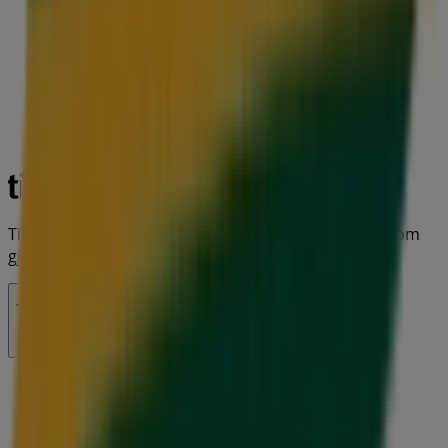
Tiendeo er en del av Shopfully, teknologiselskapet som
gjenoppfinner lokal shopping verden over.
Tiendeo
Dette er det vi gjør
Forretningsløsninger
Nyheter og media