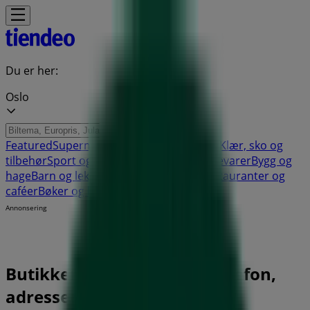
Du er her:
Oslo
Featured
Supermarkeder
Hjem og møbler
Klær, sko og
tilbehør
Sport og Fritid
Elektronikk og hvitevarer
Bygg og
hage
Barn og leker
Helse og skjønnhet
Restauranter og
caféer
Bøker og kontor
Bil og motor
Annonsering
Butikker Mester Grønn - Telefon,
adresser og åpningstider