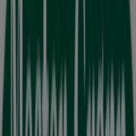
Annonsering
Mester Grønn
Nordstrandveien 40, Oslo
Åpen