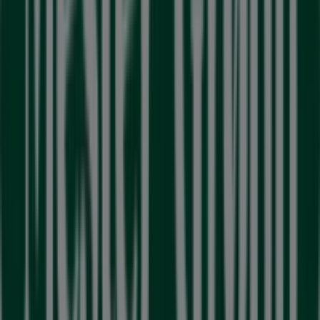
Alle Mester Grønn-kataloger
Mester Grønn
Mester Grønn Promo
Utløper 11.8.
Mer informasjon om Mester Grønn
Andre virksomheter i Bygg og hage
Mester Grønn, alle tilbudene lett
tilgjengelig