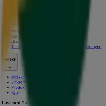
Ledige jobber
Kontakt oss
Markedsføring- og forretningsforespørsel
Butikken er feilplassert på kartet
Ukentlig tilbakemelding på annonser
Tekniske problemer og generelle tilbakemeldinger
Indeks
Merker
Virksomhet
Produkter
Byer
Last ned Tiendeo-appen