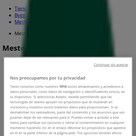
Tiendeo
»
Bygg og hage tilbud i nærheten
»
Mester Grønn
»
Mester Grønn-butikker
Mester Grønn
Continuar sin aceptar
Mester Grønn
Nos preocupamos por tu privacidad
Kolbotnveien 33, Kolbotn
Tanto nosotros como nuestros
1014
socios almacenamos y accedemos a
datos personales, como datos de navegación o identificadores únicos, en
Åpen
tu dispositivo. Si seleccionas Acepto, estarás permitiendo que las
tecnologías de rastreo apoyen los propósitos que se muestran en
«nosotros y nuestros socios tratamos datos para proporcionar». Si se
deshabilitan los rastreadores, parte del contenido y los anuncios que ves
podrían dejar de ser relevantes para ti. Puedes volver a acceder a este
menú para cambiar tus opciones o retirar el consentimiento en cualquier
Mester Grønn
momento haciendo clic en el enlace «Mostrar los propósitos» que aparece
en el en la parte inferior de la página web. Tus opciones tendrán efecto