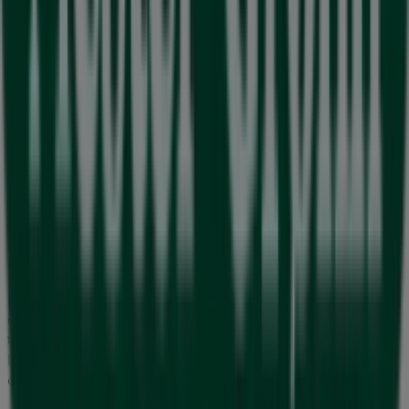
Velkommen til Tiendeo, det ideelle stedet for å oppdage
alle
Mester Grønn
-butikker og få tilgang til deres
tilbud
,
kataloger
og
kampanjer
. I løpet av
august 2026
inviterer vi deg til å utforske
Mester Grønn
-butikker, et
av de mest anerkjente merkene innen
Bygg og hage
, og
dra nytte av deres siste nyheter og rabatter.
På Tiendeo tilbyr vi en komplett guide til alle
Mester
Grønn
-butikker, slik at du enkelt kan finne lokasjoner,
åpningstider og viktige detaljer for en problemfri
handleopplevelse. I tillegg kan du få tilgang til eksklusive
kampanjer
og oppdage de største rabattene tilgjengelig
denne
august
.
Ikke gå glipp av
Mester Grønn
s
tilbud
, og hold deg
oppdatert med de beste prisene og kampanjene
tilgjengelig i alle deres butikker i løpet av
august 2026
.
Begynn å utforske alle
Mester Grønn
-butikkene nå og
oppdag de kampanjene vi har forberedt for deg!