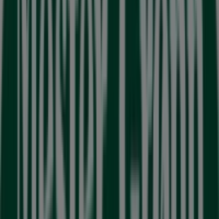
Mester Grønn
Støperiveien 5, Oslo
Åpen
Annonsering