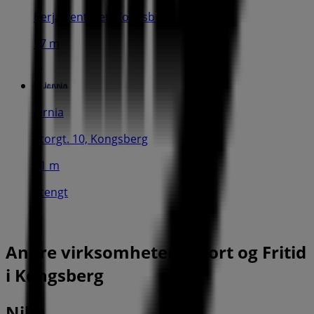
Berja Senteret, Kongsberg
17 m
Jernia
Storgt. 10, Kongsberg
41 m
Stengt
Andre virksomheter i Sport og Fritid
i Kongsberg
Nike