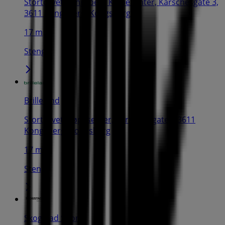
Stortorvet Kongsberg Kjøpesenter, Karschesgate 3,
3611 Kongsberg, Kongsberg
17 m
Stengt
Brilleland
Stortorvet Kjøpesenter, Karsches gate 7 3611
Kongsberg, Kongsberg
17 m
Stengt
Skogstad Sport