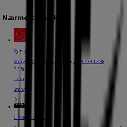
Nærmeste butikker
Synsam
Storgt. 20 , 3611 Kongsberg Tlf: 32 73 17 48,
Kongsberg
17 m
Stengt
CHANGE Lingerie