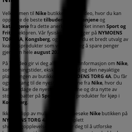
Velkommen til
Nike
butikken på Tiendeo, hvor du kan
oppdage de beste
tilbudene
,
kampanjene
og
katalogene
fra dette anerkjente merket innen
Sport og
Fritid
sektoren. Vår fysiske butikk ligger på
NYMOENS
TORG 4A
,
Kongsberg
, og her finner du et bredt utvalg av
kvalitetsprodukter som vil hjelpe deg å spare penger
gjennom hele
august 2026
.
På Tiendeo gir vi deg all oppdatert informasjon om
Nike
,
som åpningstider, eksklusive tilbud og den nøyaktige
plasseringen av butikken på
NYMOENS TORG 4A
. Du får
også tilgang til de nyeste katalogene fra
Nike
, hvor du
kan oppdage de nyeste kampanjene og dra nytte av
store rabatter på
Sport og Fritid
produkter for kjøp i
Kongsberg
.
Ikke gå glipp av muligheten til å besøke
Nike
butikken på
NYMOENS TORG 4A
for en komplett
shoppingopplevelse. Vi inviterer deg til å utforske