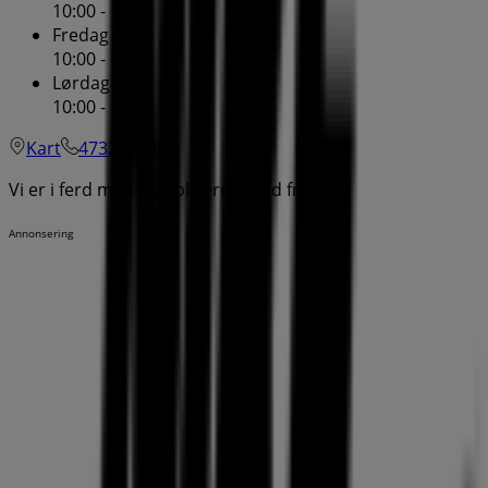
10:00 - 18:00
Fredag
10:00 - 18:00
Lørdag
10:00 - 18:00
Kart
4732730364
Vi er i ferd med å publisere tilbud fra Nike
Annonsering