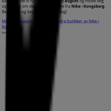
kampanjene vi har for deg denne
august
og holde deg
oppdatert om de beste tilbudene fra
Nike
i
Kongsberg
.
Besøk oss og begynn å spare i dag!
Mer informasjon om Nike
Se andre butikker av Nike i
Kongsberg.
Annonsering