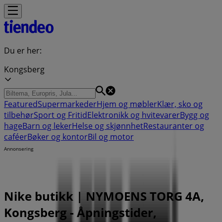
Du er her:
Kongsberg
Featured
Supermarkeder
Hjem og møbler
Klær, sko og
tilbehør
Sport og Fritid
Elektronikk og hvitevarer
Bygg og
hage
Barn og leker
Helse og skjønnhet
Restauranter og
caféer
Bøker og kontor
Bil og motor
Annonsering
Nike butikk | NYMOENS TORG 4A,
Kongsberg - Åpningstider,