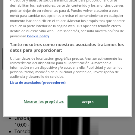
«nosotros y nuestros socios tratamos datos para proporcionar». Si se
deshabilitan los rastreadores, parte del contenido y los anuncios que ves
10:00 - 18:00
podrían dejar de ser relevantes para ti. Puedes volver a acceder a este
Fredag
menú para cambiar tus opciones o retirar el consentimiento en cualquier
10:00 - 18:00
momento haciendo clic en el enlace «Mostrar los propósitos» que aparece
Lørdag
en el en la parte inferior de la página web. Tus opciones tendrán efecto
dentro de nuestro Sitio web. Para saber más, consulta nuestra política de
10:00 - 18:00
privacidad.
Cookie policy
Kart
4732730364
Tanto nosotros como nuestros asociados tratamos los
datos para proporcionar:
Stengt
Utilizar datos de localización geográfica precisa. Analizar activamente las
características del dispositivo para su identificación. Almacenar la
información en un dispositivo y/o acceder a ella. Publicidad y contenido
personalizados, medición de publicidad y contenido, investigación de
audiencia y desarrollo de servicios.
Søndag
Lista de asociados (proveedores)
10:00 - 18:00
Mandag
10:00 - 18:00
Mostrar los propósitos
Acepto
Tirsdag
10:00 - 18:00
Onsdag
10:00 - 18:00
Torsdag