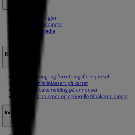
Dette er det vi gjør
Forretningsløsninger
Nyheter og media
Ledige jobber
Kontakt oss
Markedsføring- og forretningsforespørsel
Butikken er feilplassert på kartet
Ukentlig tilbakemelding på annonser
Tekniske problemer og generelle tilbakemeldinger
Indeks
Merker