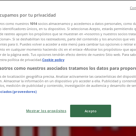
Con
cupamos por tu privacidad
ros como nuestros
1014
socios almacenamos y accedemos a datos personales, como d
 identificadores únicos, en tu dispositivo. Si seleccionas Acepto, estarás permitiendo 
de rastreo apoyen los propósitos que se muestran en «nosotros y nuestros socios trat
ionar». Si se deshabilitan los rastreadores, parte del contenido y los anuncios que ves
antes para ti. Puedes volver a acceder a este menú para cambiar tus opciones o retirar e
to en cualquier momento haciendo clic en el enlace «Mostrar los propósitos» que apar
n din
or de la página web. Tus opciones tendrán efecto dentro de nuestro Sitio web. Para sab
stra política de privacidad.
Cookie policy
sotros como nuestros asociados tratamos los datos para proporc
s de localización geográfica precisa. Analizar activamente las características del disposit
ón. Almacenar la información en un dispositivo y/o acceder a ella. Publicidad y conteni
os, medición de publicidad y contenido, investigación de audiencia y desarrollo de ser
ociados (proveedores)
Mostrar los propósitos
Acepto