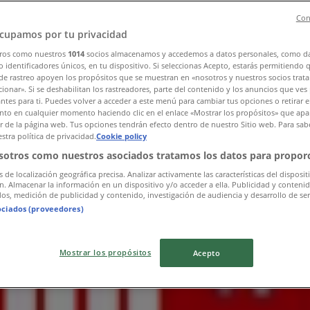
Con
cupamos por tu privacidad
ros como nuestros
1014
socios almacenamos y accedemos a datos personales, como d
 identificadores únicos, en tu dispositivo. Si seleccionas Acepto, estarás permitiendo 
de rastreo apoyen los propósitos que se muestran en «nosotros y nuestros socios trat
ionar». Si se deshabilitan los rastreadores, parte del contenido y los anuncios que ves
antes para ti. Puedes volver a acceder a este menú para cambiar tus opciones o retirar e
to en cualquier momento haciendo clic en el enlace «Mostrar los propósitos» que apar
n din
or de la página web. Tus opciones tendrán efecto dentro de nuestro Sitio web. Para sab
stra política de privacidad.
Cookie policy
sotros como nuestros asociados tratamos los datos para proporc
s de localización geográfica precisa. Analizar activamente las características del disposit
ón. Almacenar la información en un dispositivo y/o acceder a ella. Publicidad y conteni
os, medición de publicidad y contenido, investigación de audiencia y desarrollo de ser
ociados (proveedores)
Mostrar los propósitos
Acepto