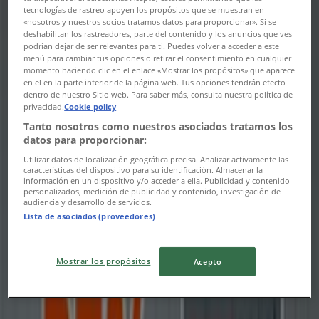
tecnologías de rastreo apoyen los propósitos que se muestran en
«nosotros y nuestros socios tratamos datos para proporcionar». Si se
deshabilitan los rastreadores, parte del contenido y los anuncios que ves
Coop Byggmix
podrían dejar de ser relevantes para ti. Puedes volver a acceder a este
menú para cambiar tus opciones o retirar el consentimiento en cualquier
momento haciendo clic en el enlace «Mostrar los propósitos» que aparece
Coop Byggmix Kundeavis
en el en la parte inferior de la página web. Tus opciones tendrán efecto
dentro de nuestro Sitio web. Para saber más, consulta nuestra política de
Utløper 16.8.
privacidad.
Cookie policy
{"numCatalogs":1}
Tanto nosotros como nuestros asociados tratamos los
datos para proporcionar:
Adresser og åpningstider Coop
Utilizar datos de localización geográfica precisa. Analizar activamente las
características del dispositivo para su identificación. Almacenar la
Byggmix
información en un dispositivo y/o acceder a ella. Publicidad y contenido
personalizados, medición de publicidad y contenido, investigación de
audiencia y desarrollo de servicios.
Lista de asociados (proveedores)
Coop Byggmix
Mostrar los propósitos
Acepto
Jon torbergssons vei 25, Randaberg
7.2 km