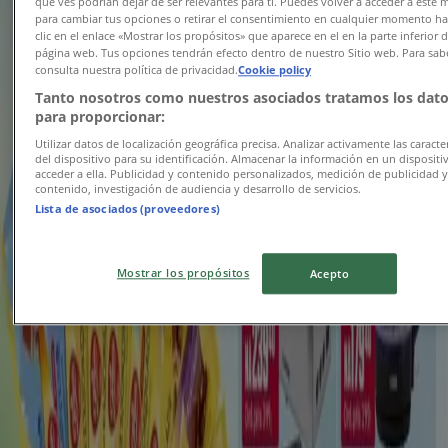
Utløper 16.8.
Sandvika
que ves podrían dejar de ser relevantes para ti. Puedes volver a acceder a este
para cambiar tus opciones o retirar el consentimiento en cualquier momento h
Forventet
clic en el enlace «Mostrar los propósitos» que aparece en el en la parte inferior d
página web. Tus opciones tendrán efecto dentro de nuestro Sitio web. Para sab
consulta nuestra política de privacidad.
Cookie policy
Tanto nosotros como nuestros asociados tratamos los dat
Meny
para proporcionar:
Meny Kundeavis
Utilizar datos de localización geográfica precisa. Analizar activamente las caracter
del dispositivo para su identificación. Almacenar la información en un dispositi
acceder a ella. Publicidad y contenido personalizados, medición de publicidad 
Utløper 15.8.
Sandvika
contenido, investigación de audiencia y desarrollo de servicios.
Forventet
Lista de asociados (proveedores)
Mostrar los propósitos
Acepto
Matkroken
Matkroken Kundeavis
Utløper 16.8.
Sandvika
Annonsering