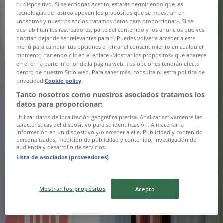
tu dispositivo. Si seleccionas Acepto, estarás permitiendo que las
tecnologías de rastreo apoyen los propósitos que se muestran en
«nosotros y nuestros socios tratamos datos para proporcionar». Si se
deshabilitan los rastreadores, parte del contenido y los anuncios que ves
podrían dejar de ser relevantes para ti. Puedes volver a acceder a este
menú para cambiar tus opciones o retirar el consentimiento en cualquier
momento haciendo clic en el enlace «Mostrar los propósitos» que aparece
en el en la parte inferior de la página web. Tus opciones tendrán efecto
dentro de nuestro Sitio web. Para saber más, consulta nuestra política de
privacidad.
Cookie policy
Tanto nosotros como nuestros asociados tratamos los
{"numCatalogs":0}
datos para proporcionar:
Adresser og åpningstider Intersport
Utilizar datos de localización geográfica precisa. Analizar activamente las
características del dispositivo para su identificación. Almacenar la
información en un dispositivo y/o acceder a ella. Publicidad y contenido
personalizados, medición de publicidad y contenido, investigación de
audiencia y desarrollo de servicios.
Lista de asociados (proveedores)
Intersport
Tomtegata 36, Drammen
Mostrar los propósitos
Acepto
1.1 km
Stengt