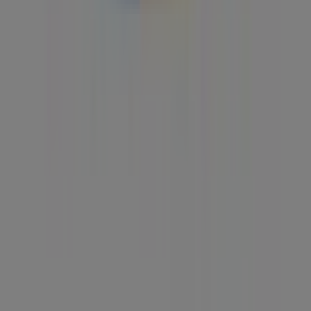
Tiendeo
Dette er det vi gjør
Forretningsløsninger
Nyheter og media
Ledige jobber
Kontakt oss
Markedsføring- og forretningsforespørsel
Butikken er feilplassert på kartet
Ukentlig tilbakemelding på annonser
Tekniske problemer og generelle tilbakemeldinger
Indeks