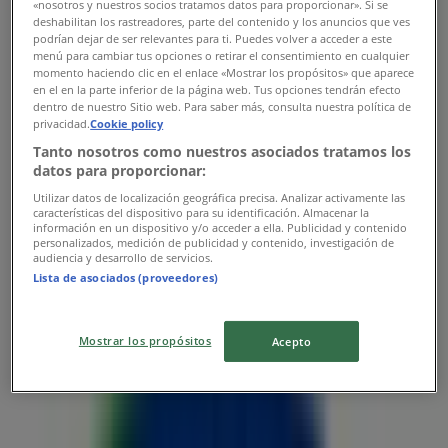
«nosotros y nuestros socios tratamos datos para proporcionar». Si se
08:00 - 22:00
deshabilitan los rastreadores, parte del contenido y los anuncios que ves
Torsdag
podrían dejar de ser relevantes para ti. Puedes volver a acceder a este
08:00 - 22:00
menú para cambiar tus opciones o retirar el consentimiento en cualquier
Fredag
momento haciendo clic en el enlace «Mostrar los propósitos» que aparece
en el en la parte inferior de la página web. Tus opciones tendrán efecto
08:00 - 22:00
dentro de nuestro Sitio web. Para saber más, consulta nuestra política de
Lørdag
privacidad.
Cookie policy
09:00 - 20:00
Tanto nosotros como nuestros asociados tratamos los
datos para proporcionar:
Kart
97096879
Utilizar datos de localización geográfica precisa. Analizar activamente las
características del dispositivo para su identificación. Almacenar la
Stengt
información en un dispositivo y/o acceder a ella. Publicidad y contenido
personalizados, medición de publicidad y contenido, investigación de
audiencia y desarrollo de servicios.
Lista de asociados (proveedores)
Søndag
Stengt
Mostrar los propósitos
Acepto
Mandag
08:00 - 22:00
Tirsdag
08:00 - 22:00