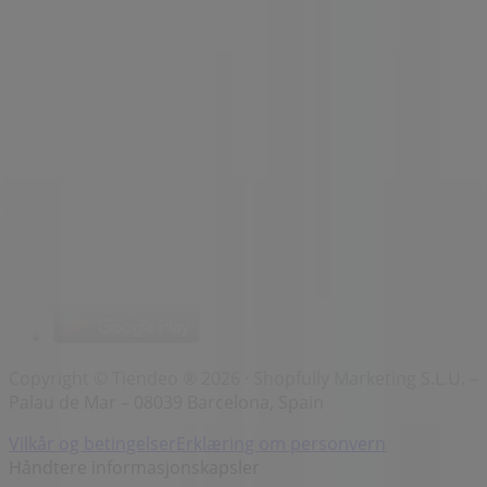
Merker
Lokale merkevarer
Virksomhet
Butikker i nærheten
Produkter
Lokale produkter
Byer
Last ned Tiendeo-appen
Copyright © Tiendeo ® 2026 · Shopfully Marketing S.L.U. –
Palau de Mar – 08039 Barcelona, Spain
Vilkår og betingelser
Erklæring om personvern
Håndtere informasjonskapsler