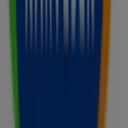
Narvesen
Velkommen til
Narvesen
butikken på Tiendeo, hvor du
kan oppdage de beste
tilbudene
,
kampanjene
og
katalogene
fra dette anerkjente merket innen
Supermarkeder
sektoren. Vår fysiske butikk ligger på
Stenersgata 1
,
Oslo
, og her finner du et bredt utvalg av
kvalitetsprodukter som vil hjelpe deg å spare penger
gjennom hele
august 2026
.
På Tiendeo gir vi deg all oppdatert informasjon om
Narvesen
, som åpningstider, eksklusive tilbud og den
nøyaktige plasseringen av butikken på
Stenersgata 1
. Du
får også tilgang til de nyeste katalogene fra
Narvesen
,
hvor du kan oppdage de nyeste kampanjene og dra nytte
av store rabatter på
Supermarkeder
produkter for kjøp i
Oslo
.
Ikke gå glipp av muligheten til å besøke
Narvesen
butikken på
Stenersgata 1
for en komplett