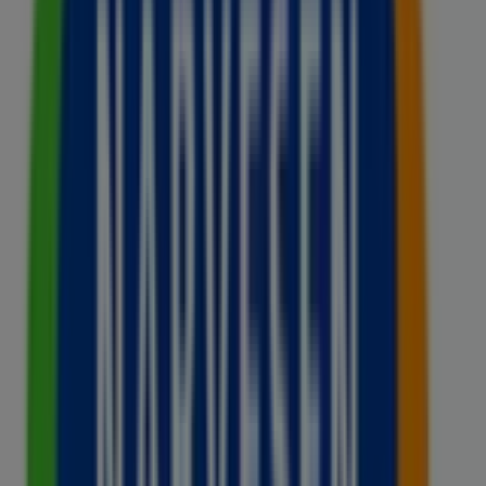
Kirkeveien 64, Oslo
17 m
Stengt
Eplehuset
Storgata 17, Oslo
17 m
Stengt
Zizzi