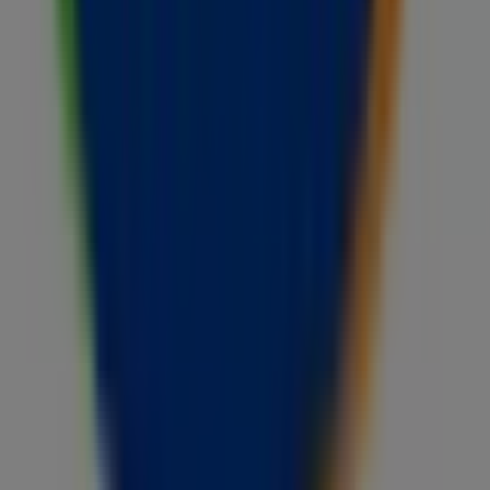
shoppingopplevelse. Vi inviterer deg til å utforske
kampanjene vi har for deg denne
august
og holde deg
oppdatert om de beste tilbudene fra
Narvesen
i
Oslo
.
Besøk oss og begynn å spare i dag!
Mer informasjon om Narvesen
Se andre butikker av
Narvesen i Oslo.
Annonsering