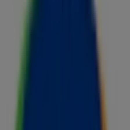
Onsdag
08:00 - 22:00
Torsdag
08:00 - 22:00
Fredag
08:00 - 22:00
Lørdag
09:00 - 20:00
Kart
97096879
Vi er i ferd med å publisere tilbud fra Narvesen
Annonsering