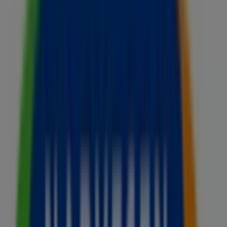
Nærmeste butikker
Cemo Gourmet
Nedre Slottsgate 8, Oslo
17 m
Dolly Dimple's