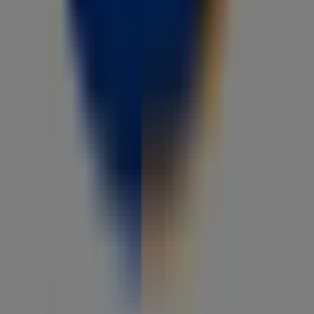
Tiendeo er en del av Shopfully, teknologiselskapet som
gjenoppfinner lokal shopping verden over.