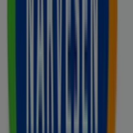
Linderud senter 0594 Oslo Norway, Oslo
17 m
Stengt
Telia
Jernbanegt. 1, Oslo
29 m
Stengt
Andre virksomheter i
Supermarkeder i Oslo