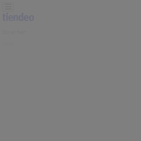
Du er her:
Oslo
Featured
Supermarkeder
Hjem og møbler
Klær, sko og
tilbehør
Sport og Fritid
Elektronikk og hvitevarer
Bygg og
hage
Barn og leker
Helse og skjønnhet
Restauranter og
caféer
Bøker og kontor
Bil og motor
Annonsering
Narvesen butikk | Stenersgata 1,
Oslo - Åpningstider, kundeavis og