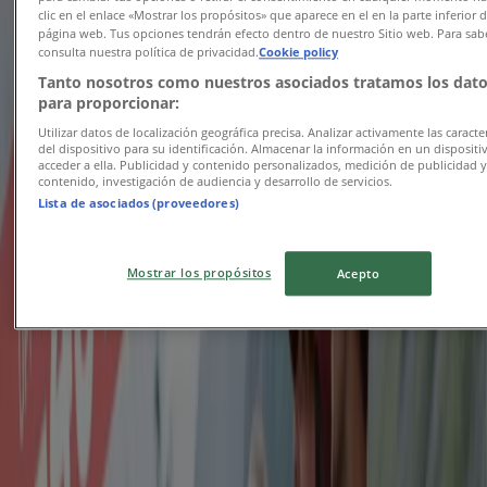
Utløper 19.8.
Askim
clic en el enlace «Mostrar los propósitos» que aparece en el en la parte inferior d
-4 dager
página web. Tus opciones tendrán efecto dentro de nuestro Sitio web. Para sab
consulta nuestra política de privacidad.
Cookie policy
Tanto nosotros como nuestros asociados tratamos los dat
para proporcionar:
Gymgrossisten
Utilizar datos de localización geográfica precisa. Analizar activamente las caracter
del dispositivo para su identificación. Almacenar la información en un dispositi
Gymgrossisten Promo
acceder a ella. Publicidad y contenido personalizados, medición de publicidad 
contenido, investigación de audiencia y desarrollo de servicios.
Utløper 11.8.
Askim
Lista de asociados (proveedores)
-4 dager
Mostrar los propósitos
Acepto
BULL Ski & Kajakk
Fast tilbud
Utløper 11.8.
Askim
Annonsering