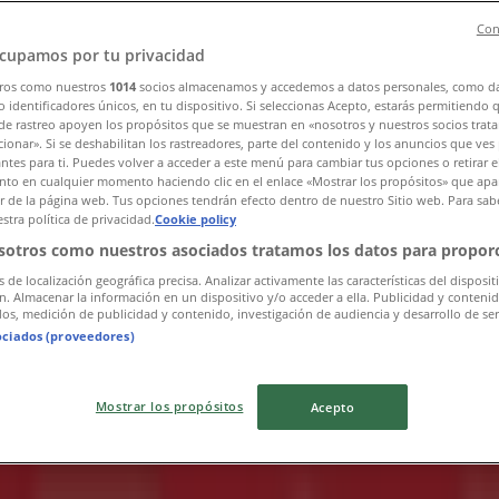
Con
cupamos por tu privacidad
ros como nuestros
1014
socios almacenamos y accedemos a datos personales, como d
 identificadores únicos, en tu dispositivo. Si seleccionas Acepto, estarás permitiendo 
de rastreo apoyen los propósitos que se muestran en «nosotros y nuestros socios trat
ionar». Si se deshabilitan los rastreadores, parte del contenido y los anuncios que ves
antes para ti. Puedes volver a acceder a este menú para cambiar tus opciones o retirar e
to en cualquier momento haciendo clic en el enlace «Mostrar los propósitos» que apar
or de la página web. Tus opciones tendrán efecto dentro de nuestro Sitio web. Para sab
stra política de privacidad.
Cookie policy
sotros como nuestros asociados tratamos los datos para proporc
s de localización geográfica precisa. Analizar activamente las características del disposit
ón. Almacenar la información en un dispositivo y/o acceder a ella. Publicidad y conteni
os, medición de publicidad y contenido, investigación de audiencia y desarrollo de ser
ociados (proveedores)
Mostrar los propósitos
Acepto