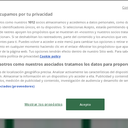
Con
cupamos por tu privacidad
ros como nuestros
1012
socios almacenamos y accedemos a datos personales, como d
 identificadores únicos, en tu dispositivo. Si seleccionas Acepto, estarás permitiendo 
de rastreo apoyen los propósitos que se muestran en «nosotros y nuestros socios trat
ionar». Si se deshabilitan los rastreadores, parte del contenido y los anuncios que ves
antes para ti. Puedes volver a acceder a este menú para cambiar tus opciones o retirar e
to en cualquier momento haciendo clic en el enlace «Mostrar los propósitos» que apar
or de la página web. Tus opciones tendrán efecto dentro de nuestro Sitio web. Para sab
stra política de privacidad.
Cookie policy
sotros como nuestros asociados tratamos los datos para proporc
s de localización geográfica precisa. Analizar activamente las características del disposit
ón. Almacenar la información en un dispositivo y/o acceder a ella. Publicidad y conteni
os, medición de publicidad y contenido, investigación de audiencia y desarrollo de ser
ociados (proveedores)
Mostrar los propósitos
Acepto