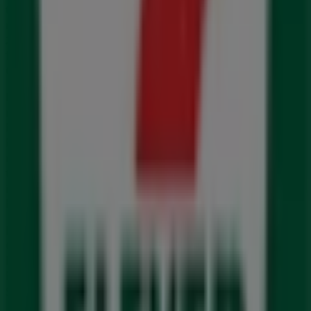
tilbudene
,
katalogene
og
kampanjene
, men også de
mest populære butikkene i
Gjerstad
. I løpet av
august
2026
kan du oppdage de nyeste nyhetene fra
7 eleven
og
finne lokasjoner og detaljer om de nærmeste butikkene i
Gjerstad
.
Hos Tiendeo får du ikke bare tilgang til
kampanjer
og
rabatter, men også informasjon om fysiske butikker i
byen din. Bla gjennom katalogene til
7 eleven
, finn
butikker i
Gjerstad
, og oppdag produkter med store
rabatter, slik at du kan spare penger denne
august
. I
tillegg gir vi deg nøyaktige lokasjoner, åpningstider og all
informasjon du trenger for en komplett
handleopplevelse.
Ikke gå glipp av
7 eleven
sine
tilbud
i butikkene i
Gjerstad
, og hold deg oppdatert på de beste prisene i
løpet av
august 2026
. Hos Tiendeo finner du alltid de
beste butikkene og shoppingmulighetene i
Gjerstad
.
Start letingen nå!