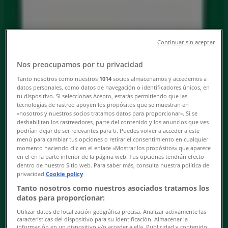
Tiendeo i Gjerstad
»
Supermarkeder Tilbud i Gjerstad
Continuar sin aceptar
»
7 eleven i Gjerstad
»
Nos preocupamos por tu privacidad
Tanto nosotros como nuestros
1014
socios almacenamos y accedemos a
7 eleven-butikker i Gjerstad
datos personales, como datos de navegación o identificadores únicos, en
tu dispositivo. Si seleccionas Acepto, estarás permitiendo que las
tecnologías de rastreo apoyen los propósitos que se muestran en
«nosotros y nuestros socios tratamos datos para proporcionar». Si se
deshabilitan los rastreadores, parte del contenido y los anuncios que ves
podrían dejar de ser relevantes para ti. Puedes volver a acceder a este
7 eleven
menú para cambiar tus opciones o retirar el consentimiento en cualquier
momento haciendo clic en el enlace «Mostrar los propósitos» que aparece
Brokelandsheia Øst 2, Sunderbru
en el en la parte inferior de la página web. Tus opciones tendrán efecto
dentro de nuestro Sitio web. Para saber más, consulta nuestra política de
privacidad.
Cookie policy
7.5 km
Tanto nosotros como nuestros asociados tratamos los
Åpen
datos para proporcionar:
Utilizar datos de localización geográfica precisa. Analizar activamente las
características del dispositivo para su identificación. Almacenar la
información en un dispositivo y/o acceder a ella. Publicidad y contenido