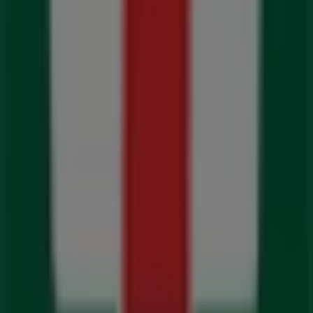
Ledige jobber
Kontakt oss
Markedsføring- og forretningsforespørsel
Butikken er feilplassert på kartet
Ukentlig tilbakemelding på annonser
Tekniske problemer og generelle tilbakemeldinger
Indeks
Merker
Virksomhet
Butikker i nærheten
Produkter
Byer