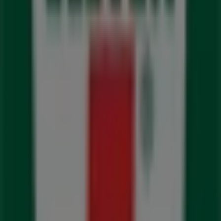
Tiendeo er en del av Shopfully, teknologiselskapet som
gjenoppfinner lokal shopping verden over.
Tiendeo
Dette er det vi gjør
Forretningsløsninger
Nyheter og media