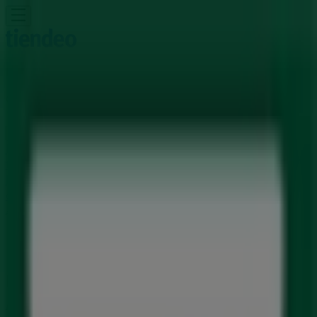
Du er her:
Gjerstad
Featured
Supermarkeder
Hjem og møbler
Klær, sko og
tilbehør
Sport og Fritid
Elektronikk og hvitevarer
Bygg og
hage
Barn og leker
Helse og skjønnhet
Restauranter og
caféer
Bøker og kontor
Bil og motor
Annonsering
Butikker 7 eleven Gjerstad -
Åpningstider, telefon og adresser