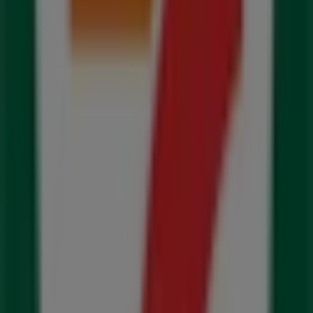
7 eleven
7 eleven salg
Utløper 11.8.
Byer med 7 eleven butikker
7 eleven i Skien
7 eleven i Arendal
7 eleven i
Porsgrunn
7 eleven i Sandefjord
7 eleven i Vennesla
7 eleven i Lillesand
7 eleven i Tønsberg
Se flere byer
Andre virksomheter i
Supermarkeder i Gjerstad
7 eleven
Velkommen til Tiendeo! Her finner du ikke bare de beste