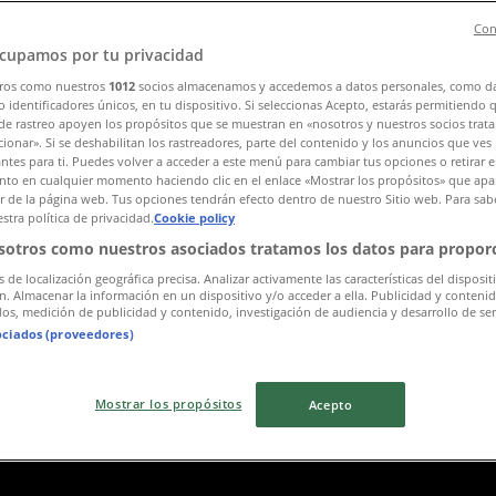
Con
cupamos por tu privacidad
ros como nuestros
1012
socios almacenamos y accedemos a datos personales, como d
 identificadores únicos, en tu dispositivo. Si seleccionas Acepto, estarás permitiendo 
de rastreo apoyen los propósitos que se muestran en «nosotros y nuestros socios trat
ionar». Si se deshabilitan los rastreadores, parte del contenido y los anuncios que ves
antes para ti. Puedes volver a acceder a este menú para cambiar tus opciones o retirar e
to en cualquier momento haciendo clic en el enlace «Mostrar los propósitos» que apar
or de la página web. Tus opciones tendrán efecto dentro de nuestro Sitio web. Para sab
stra política de privacidad.
Cookie policy
sotros como nuestros asociados tratamos los datos para proporc
s de localización geográfica precisa. Analizar activamente las características del disposit
ón. Almacenar la información en un dispositivo y/o acceder a ella. Publicidad y conteni
os, medición de publicidad y contenido, investigación de audiencia y desarrollo de ser
ociados (proveedores)
Mostrar los propósitos
Acepto