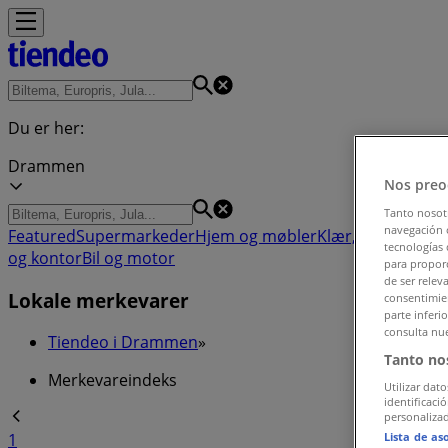
Du er her:
Drammen
Nos preo
Tanto nosot
navegación o
Featured
Supermarkeder
Hjem og møbler
Klær, sko og tilb
tecnologías 
og kontor
Bil og motor
para proporc
de ser relev
Lokale merkevarer
consentimien
parte inferi
consulta nue
Tiendeo i Drammen
»
Tanto no
Merkevareindeks
Utilizar dato
identificaci
personalizad
Lista de as
1