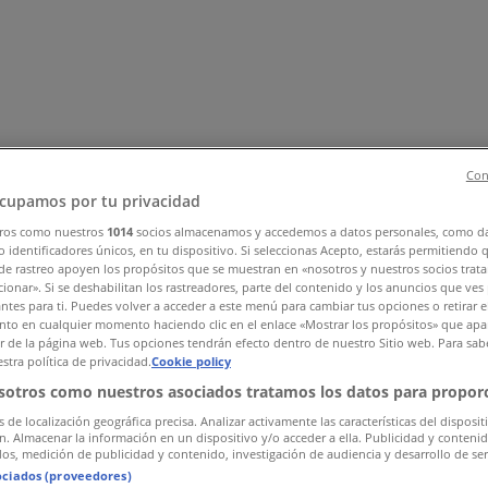
Con
cupamos por tu privacidad
ros como nuestros
1014
socios almacenamos y accedemos a datos personales, como d
 identificadores únicos, en tu dispositivo. Si seleccionas Acepto, estarás permitiendo 
ehør
Sport og Fritid
Elektronikk og hvitevarer
Bygg og hage
Bar
de rastreo apoyen los propósitos que se muestran en «nosotros y nuestros socios trat
ionar». Si se deshabilitan los rastreadores, parte del contenido y los anuncios que ves
antes para ti. Puedes volver a acceder a este menú para cambiar tus opciones o retirar e
to en cualquier momento haciendo clic en el enlace «Mostrar los propósitos» que apar
or de la página web. Tus opciones tendrán efecto dentro de nuestro Sitio web. Para sab
stra política de privacidad.
Cookie policy
sotros como nuestros asociados tratamos los datos para proporc
s de localización geográfica precisa. Analizar activamente las características del disposit
ón. Almacenar la información en un dispositivo y/o acceder a ella. Publicidad y conteni
os, medición de publicidad y contenido, investigación de audiencia y desarrollo de ser
ociados (proveedores)