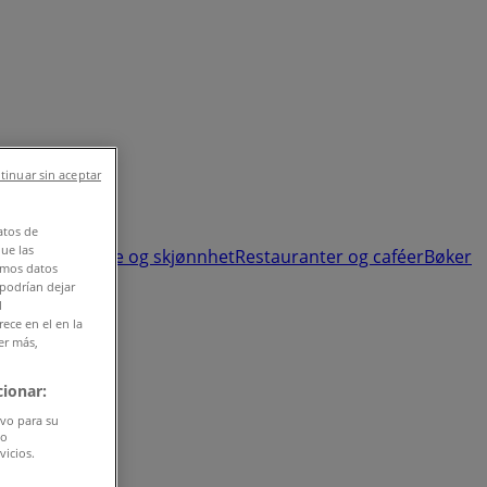
tinuar sin aceptar
atos de
que las
n og leker
Helse og skjønnhet
Restauranter og caféer
Bøker
amos datos
 podrían dejar
l
ece en el en la
er más,
ionar:
ivo para su
do
vicios.