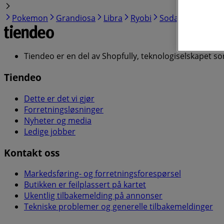
Pokemon
Grandiosa
Libra
Ryobi
Sodastream
Mo
Tiendeo er en del av Shopfully, teknologiselskapet s
Tiendeo
Dette er det vi gjør
Forretningsløsninger
Nyheter og media
Ledige jobber
Kontakt oss
Markedsføring- og forretningsforespørsel
Butikken er feilplassert på kartet
Ukentlig tilbakemelding på annonser
Tekniske problemer og generelle tilbakemeldinger