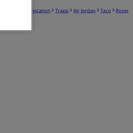
cy Couture
Playstation
Trapp
Air Jordan
Taco
Roser