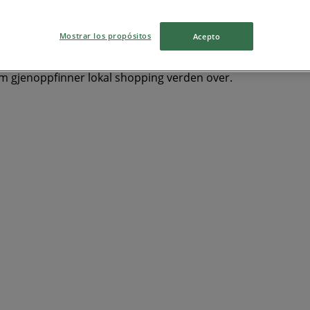
ccamaster
Hoka
Air Force
Coca Cola
Cola
Evo
Jui
Mostrar los propósitos
Acepto
om gjenoppfinner lokal shopping verden over.