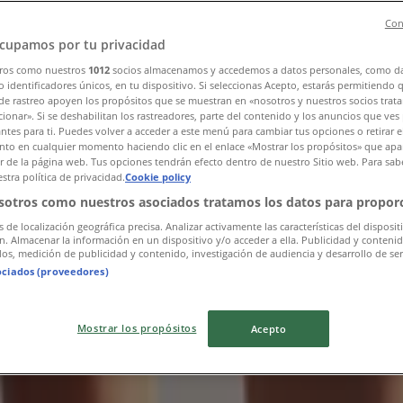
Con
cupamos por tu privacidad
ros como nuestros
1012
socios almacenamos y accedemos a datos personales, como d
 identificadores únicos, en tu dispositivo. Si seleccionas Acepto, estarás permitiendo 
de rastreo apoyen los propósitos que se muestran en «nosotros y nuestros socios trat
ionar». Si se deshabilitan los rastreadores, parte del contenido y los anuncios que ves
antes para ti. Puedes volver a acceder a este menú para cambiar tus opciones o retirar e
to en cualquier momento haciendo clic en el enlace «Mostrar los propósitos» que apar
m
or de la página web. Tus opciones tendrán efecto dentro de nuestro Sitio web. Para sab
stra política de privacidad.
Cookie policy
sotros como nuestros asociados tratamos los datos para proporc
s de localización geográfica precisa. Analizar activamente las características del disposit
ón. Almacenar la información en un dispositivo y/o acceder a ella. Publicidad y conteni
os, medición de publicidad y contenido, investigación de audiencia y desarrollo de ser
ociados (proveedores)
Mostrar los propósitos
Acepto