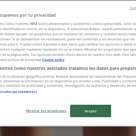
Con
cupamos por tu privacidad
ros como nuestros
1012
socios almacenamos y accedemos a datos personales, como d
 identificadores únicos, en tu dispositivo. Si seleccionas Acepto, estarás permitiendo 
de rastreo apoyen los propósitos que se muestran en «nosotros y nuestros socios trat
ionar». Si se deshabilitan los rastreadores, parte del contenido y los anuncios que ves
antes para ti. Puedes volver a acceder a este menú para cambiar tus opciones o retirar e
to en cualquier momento haciendo clic en el enlace «Mostrar los propósitos» que apar
 i byen din
or de la página web. Tus opciones tendrán efecto dentro de nuestro Sitio web. Para sab
stra política de privacidad.
Cookie policy
sotros como nuestros asociados tratamos los datos para proporc
s de localización geográfica precisa. Analizar activamente las características del disposit
ón. Almacenar la información en un dispositivo y/o acceder a ella. Publicidad y conteni
os, medición de publicidad y contenido, investigación de audiencia y desarrollo de ser
ociados (proveedores)
Mostrar los propósitos
Acepto