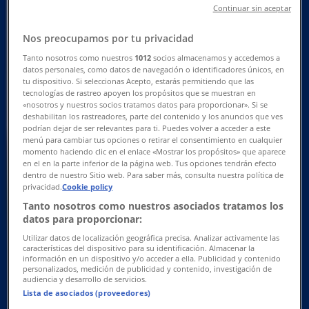
Continuar sin aceptar
Tiendeo
»
Tilbud
»
Nos preocupamos por tu privacidad
Tanto nosotros como nuestros
1012
socios almacenamos y accedemos a
Lam
datos personales, como datos de navegación o identificadores únicos, en
tu dispositivo. Si seleccionas Acepto, estarás permitiendo que las
Vi er i ferd med å publisere tilbud fra Lam
tecnologías de rastreo apoyen los propósitos que se muestran en
«nosotros y nuestros socios tratamos datos para proporcionar». Si se
Andre tilbud du kan være
deshabilitan los rastreadores, parte del contenido y los anuncios que ves
podrían dejar de ser relevantes para ti. Puedes volver a acceder a este
interessert i
menú para cambiar tus opciones o retirar el consentimiento en cualquier
momento haciendo clic en el enlace «Mostrar los propósitos» que aparece
en el en la parte inferior de la página web. Tus opciones tendrán efecto
Bacon
dentro de nuestro Sitio web. Para saber más, consulta nuestra política de
privacidad.
Cookie policy
Tanto nosotros como nuestros asociados tratamos los
datos para proporcionar:
Utilizar datos de localización geográfica precisa. Analizar activamente las
Rema 1000
características del dispositivo para su identificación. Almacenar la
información en un dispositivo y/o acceder a ella. Publicidad y contenido
personalizados, medición de publicidad y contenido, investigación de
Kr 69.90
audiencia y desarrollo de servicios.
Lista de asociados (proveedores)