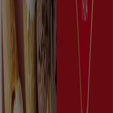
Flyere og beste tilbud i Stavanger
reker
fotballsko
gressklipper
plommer
gardiner
koffert
sko
Fo
Restauranter og caféer i andre byer
Oslo
Trondheim
Bergen
Kristiansand
Stavanger
Drammen
Sandnes
Tromsø
Ålesund
Bodø
Skien
Arendal
Haugesund
Moss
Tønsberg
Sandefjord
Se flere byer
Se Restauranter og caféer tilbud
Annonsering