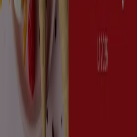
Markedsføring- og forretningsforespørsel
Butikken er feilplassert på kartet
Ukentlig tilbakemelding på annonser
Tekniske problemer og generelle tilbakemeldinger
Indeks
Merker
Lokale merkevarer
Virksomhet
Butikker i nærheten
Produkter
Lokale produkter
Byer
Last ned Tiendeo-appen