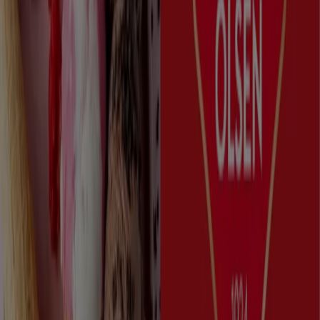
Produktkatalog
Utløper 31.12.
Stavanger
Annonsering
Restauranter og caféer-kataloger i
Stavanger