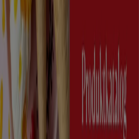
Tiendeo er en del av Shopfully, teknologiselskapet som
gjenoppfinner lokal shopping verden over.
Tiendeo
Dette er det vi gjør
Forretningsløsninger
Nyheter og media
Ledige jobber
Kontakt oss