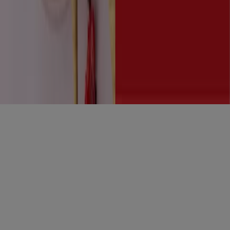
Copyright © Tiendeo ® 2026 · Shopfully Marketing S.L.U. –
Palau de Mar – 08039 Barcelona, Spain
Vilkår og betingelser
Erklæring om personvern
Håndtere informasjonskapsler