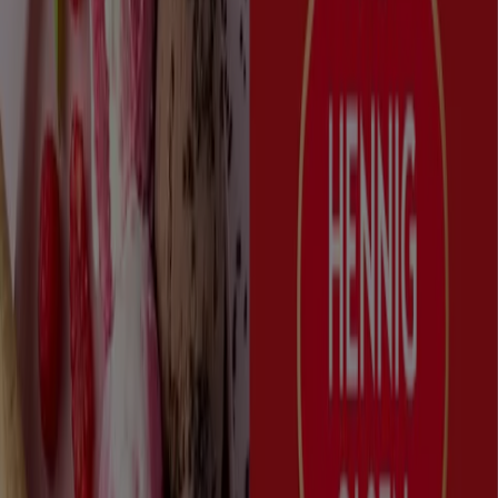
Skipperstua Restaurant
Menu
Utløper 31.8.
Stavanger
Hennig Olsen