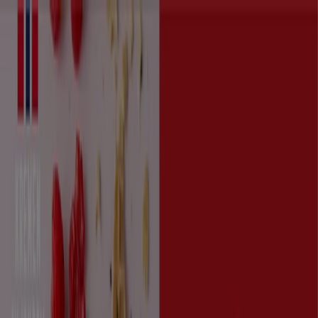
Du er her:
Stavanger
Featured
Supermarkeder
Hjem og møbler
Klær, sko og
tilbehør
Sport og Fritid
Elektronikk og hvitevarer
Bygg og
hage
Barn og leker
Helse og skjønnhet
Restauranter og
caféer
Bøker og kontor
Bil og motor
Annonsering
Caféer og Restauranter i Stavanger
- Menyer, tilbudene og rabatter