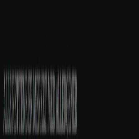
Skipperstua Restaurant
Menu
Utløper 31.8.
Ålesund
Annonsering
Restauranter og caféer-kataloger i