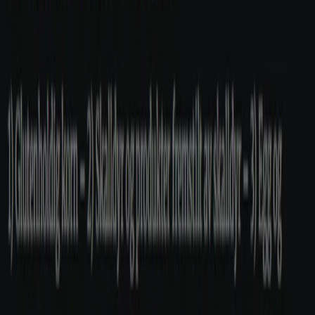
Ålesund
Flyere og beste tilbud i Ålesund
reker
fotballsko
gressklipper
plommer
gardiner
koffert
sko
Fo
Restauranter og caféer i andre byer
Oslo
Trondheim
Bergen
Kristiansand
Stavanger
Drammen
Sandnes
Tromsø
Ålesund
Bodø
Skien
Arendal
Haugesund
Moss
Tønsberg
Sandefjord
Se flere byer
Se Restauranter og caféer tilbud
Annonsering