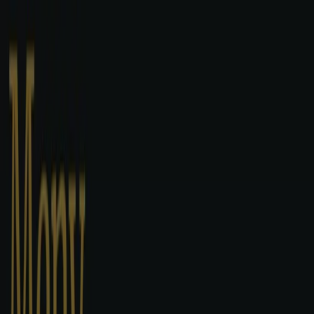
Du er her:
Ålesund
Featured
Supermarkeder
Hjem og møbler
Klær, sko og
tilbehør
Sport og Fritid
Elektronikk og hvitevarer
Bygg og
hage
Barn og leker
Helse og skjønnhet
Restauranter og
caféer
Bøker og kontor
Bil og motor
Annonsering
Caféer og Restauranter i Ålesund -
Menyer, tilbudene og rabatter