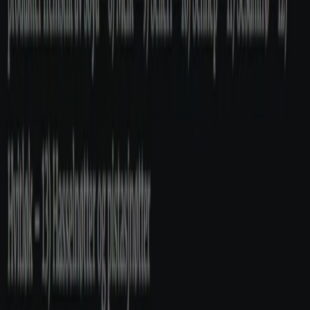
Markedsføring- og forretningsforespørsel
Butikken er feilplassert på kartet
Ukentlig tilbakemelding på annonser
Tekniske problemer og generelle tilbakemeldinger
Indeks
Merker
Lokale merkevarer
Virksomhet
Butikker i nærheten
Produkter
Lokale produkter
Byer
Last ned Tiendeo-appen