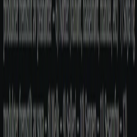
Tiendeo er en del av Shopfully, teknologiselskapet som
gjenoppfinner lokal shopping verden over.
Tiendeo
Dette er det vi gjør
Forretningsløsninger
Nyheter og media
Ledige jobber
Kontakt oss