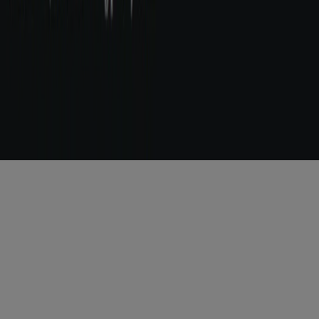
Copyright © Tiendeo ® 2026 · Shopfully Marketing S.L.U. –
Palau de Mar – 08039 Barcelona, Spain
Vilkår og betingelser
Erklæring om personvern
Håndtere informasjonskapsler