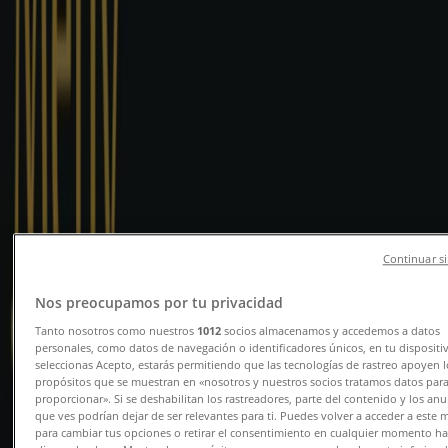
Tiendeo i Ålesund
»
Restauranter og caféer Tilbud i Ålesund
Ny
TGI Fridays
Våre beste kupp
Continuar si
Utløper 20.8.
Ålesund
Ny
Nos preocupamos por tu privacidad
Tanto nosotros como nuestros
1012
socios almacenamos y accedemos a datos
personales, como datos de navegación o identificadores únicos, en tu dispositiv
JaFs
seleccionas Acepto, estarás permitiendo que las tecnologías de rastreo apoyen l
propósitos que se muestran en «nosotros y nuestros socios tratamos datos par
proporcionar». Si se deshabilitan los rastreadores, parte del contenido y los an
Kylling-Nuggets Meny
que ves podrían dejar de ser relevantes para ti. Puedes volver a acceder a este
para cambiar tus opciones o retirar el consentimiento en cualquier momento h