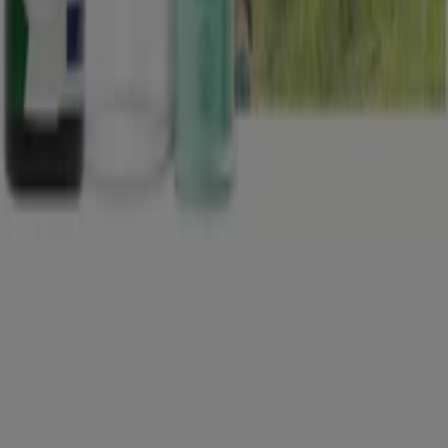
Copyright © Tiendeo ® 2026 · Shopfully Marketing S.L.U. –
Palau de Mar – 08039 Barcelona, Spain
Vilkår og betingelser
Erklæring om personvern
Håndtere informasjonskapsler