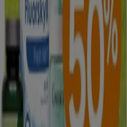
Tiendeo er en del av Shopfully, teknologiselskapet som
gjenoppfinner lokal shopping verden over.
Tiendeo
Dette er det vi gjør
Forretningsløsninger
Nyheter og media
Ledige jobber
Kontakt oss