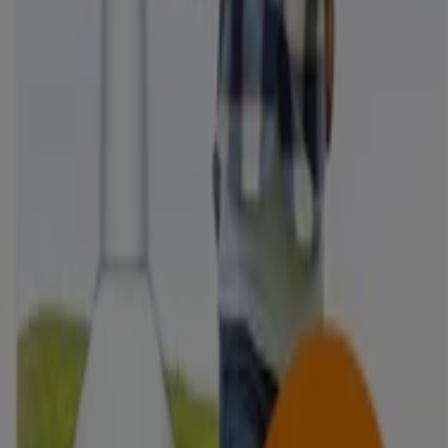
Helse og skjønnhet-kataloger i Moss
Flyere og beste tilbud i Moss
reker
fotballsko
gressklipper
plommer
gardiner
koffert
sko
Fo
Helse og skjønnhet i andre byer
Oslo
Trondheim
Bergen
Kristiansand
Stavanger
Drammen
Sandnes
Tromsø
Ålesund
Bodø
Skien
Arendal
Haugesund
Moss
Tønsberg
Sandefjord
Se flere byer
Se Helse og skjønnhet tilbud
Annonsering