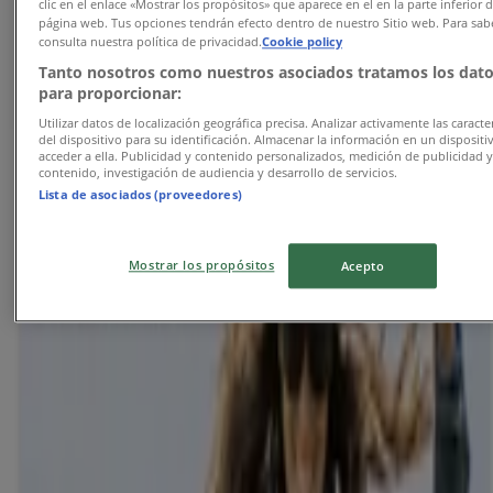
Utløper 19.8.
Moss
clic en el enlace «Mostrar los propósitos» que aparece en el en la parte inferior d
página web. Tus opciones tendrán efecto dentro de nuestro Sitio web. Para sab
Ny
consulta nuestra política de privacidad.
Cookie policy
Tanto nosotros como nuestros asociados tratamos los dat
para proporcionar:
Kicks
Utilizar datos de localización geográfica precisa. Analizar activamente las caracter
del dispositivo para su identificación. Almacenar la información en un dispositi
acceder a ella. Publicidad y contenido personalizados, medición de publicidad 
Kicks Promo
contenido, investigación de audiencia y desarrollo de servicios.
Lista de asociados (proveedores)
Utløper 19.8.
Moss
Ny
Mostrar los propósitos
Acepto
Nu3
Nu3 Promo
Utløper 19.8.
Moss
Annonsering