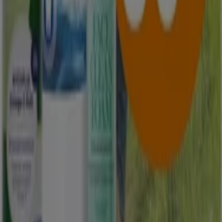
Markedsføring- og forretningsforespørsel
Butikken er feilplassert på kartet
Ukentlig tilbakemelding på annonser
Tekniske problemer og generelle tilbakemeldinger
Indeks
Merker
Lokale merkevarer
Virksomhet
Butikker i nærheten
Produkter
Lokale produkter
Byer
Last ned Tiendeo-appen