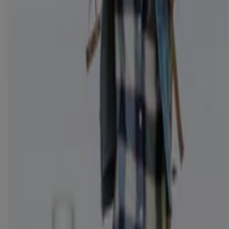
Vitusapotek
Stort utvalg av tilbud
Utløper 1.9.
Moss
Se flere
Annonsering