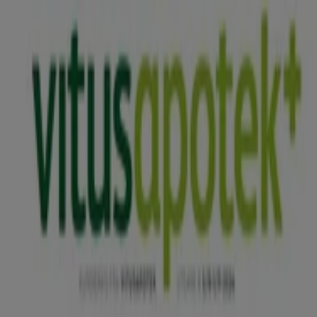
Du er her:
Moss
Featured
Supermarkeder
Hjem og møbler
Klær, sko og
tilbehør
Sport og Fritid
Elektronikk og hvitevarer
Bygg og
hage
Barn og leker
Helse og skjønnhet
Restauranter og
caféer
Bøker og kontor
Bil og motor
Annonsering
Helse og skjønnhet i Moss -
Rabattkoder, kundeaviser og tilbud