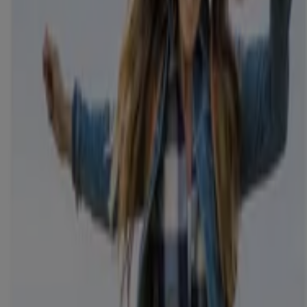
Ny
Oriflame
Aktuelle tilbud og kampanjer
Utløper 25.8.
Moss
Ny