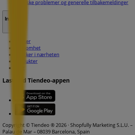
Tekniske problemer og generelle tilbakemeldinger
Indeks
Merker
Virksomhet
Butikker i nærheten
Produkter
Byer
Last ned Tiendeo-appen
Copyright © Tiendeo ® 2026 · Shopfully Marketing S.L.U. –
Palau de Mar – 08039 Barcelona, Spain