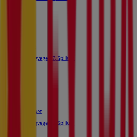
464 m
Obs Bygg
Nøsthaugvegen 7, Spillum
1.1 km
Stengt
Felleskjøpet
Nøsthaugvegen 3, Spillum
1.1 km