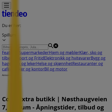
Du er her:
Spillum
Featured
Supermarkeder
Hjem og møbler
Klær, sko og
tilbehør
Sport og Fritid
Elektronikk og hvitevarer
Bygg og
hage
Barn og leker
Helse og skjønnhet
Restauranter og
caféer
Bøker og kontor
Bil og motor
Annonsering
Coop Extra butikk | Nøsthaugveien
7, Spillum - Åpningstider, tilbud og