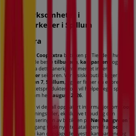
Andre virksomheter i
Supermarkeder i Spillum
Coop Extra
Velkommen til
Coop Extra
butikken på Tiendeo, hvor du
kan oppdage de beste
tilbudene
,
kampanjene
og
katalogene
fra dette anerkjente merket innen
Supermarkeder
sektoren. Vår fysiske butikk ligger på
Nøsthaugveien 7
,
Spillum
, og her finner du et bredt
utvalg av kvalitetsprodukter som vil hjelpe deg å spare
penger gjennom hele
august 2026
.
På Tiendeo gir vi deg all oppdatert informasjon om
Coop
Extra
, som åpningstider, eksklusive tilbud og den
nøyaktige plasseringen av butikken på
Nøsthaugveien 7
.
Du får også tilgang til de nyeste katalogene fra
Coop
Extra
, hvor du kan oppdage de nyeste kampanjene og