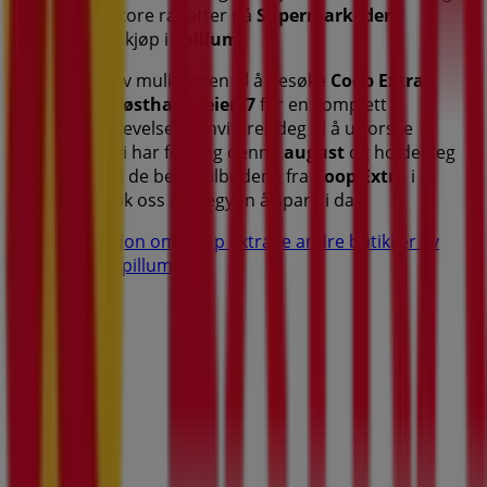
dra nytte av store rabatter på
Supermarkeder
produkter for kjøp i
Spillum
.
Ikke gå glipp av muligheten til å besøke
Coop Extra
butikken på
Nøsthaugveien 7
for en komplett
shoppingopplevelse. Vi inviterer deg til å utforske
kampanjene vi har for deg denne
august
og holde deg
oppdatert om de beste tilbudene fra
Coop Extra
i
Spillum
. Besøk oss og begynn å spare i dag!
Mer informasjon om Coop Extra
Se andre butikker av
Coop Extra i Spillum.
Annonsering