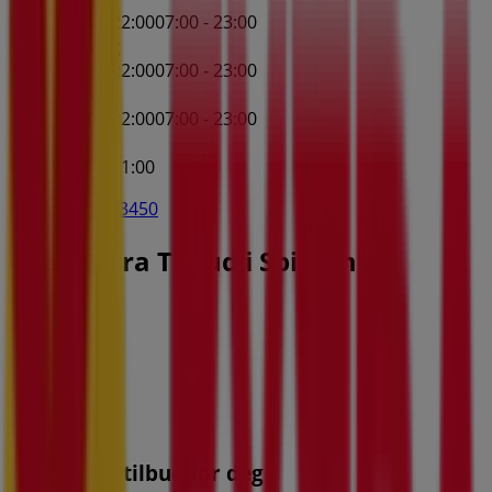
07:00 - 22:00
07:00 - 23:00
Torsdag
07:00 - 22:00
07:00 - 23:00
Fredag
07:00 - 22:00
07:00 - 23:00
Lørdag
08:00 - 21:00
Kart
91173450
Coop Extra Tilbud i Spillum
Coop Extra
Våre beste tilbud for deg