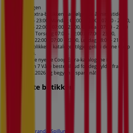
Utløper i morgen
Denne Coop Extra-butikken har følgende åpningstider:
Søndag 07:00 - 23:00, Mandag 07:00 - 22:00 / 07:00 - 23:00,
Tirsdag 07:00 - 22:00 / 07:00 - 23:00, Onsdag 07:00 - 22:00
/ 07:00 - 23:00, Torsdag 07:00 - 22:00 / 07:00 - 23:00,
Fredag 07:00 - 22:00 / 07:00 - 23:00, Lørdag 08:00 - 21:00.
Det er for øyeblikket 1 kataloger tilgjengelig i denne Coop
Extra-butikken.
Bla gjennom de nyeste Coop Extra-katalogene i
Nøsthaugveien 7 Våre beste tilbud for deg gyldig fra
3.8.2026 til 9.8.2026 og begynn å spare nå!
Nærmeste butikker
Opel
Spillumstranda, Spillum