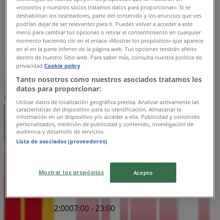
Onsdag
«nosotros y nuestros socios tratamos datos para proporcionar». Si se
07:00 - 22:00
07:00 - 23:00
deshabilitan los rastreadores, parte del contenido y los anuncios que ves
podrían dejar de ser relevantes para ti. Puedes volver a acceder a este
Torsdag
menú para cambiar tus opciones o retirar el consentimiento en cualquier
07:00 - 22:00
07:00 - 23:00
momento haciendo clic en el enlace «Mostrar los propósitos» que aparece
Fredag
en el en la parte inferior de la página web. Tus opciones tendrán efecto
07:00 - 22:00
07:00 - 23:00
dentro de nuestro Sitio web. Para saber más, consulta nuestra política de
privacidad.
Cookie policy
Lørdag
Tanto nosotros como nuestros asociados tratamos los
08:00 - 21:00
datos para proporcionar:
Kart
91173450
Utilizar datos de localización geográfica precisa. Analizar activamente las
características del dispositivo para su identificación. Almacenar la
información en un dispositivo y/o acceder a ella. Publicidad y contenido
Stengt
personalizados, medición de publicidad y contenido, investigación de
audiencia y desarrollo de servicios.
Lista de asociados (proveedores)
Søndag
07:00 - 23:00
Mostrar los propósitos
Acepto
Mandag
07:00 - 22:00
07:00 - 23:00
Tirsdag
07:00 - 22:00
07:00 - 23:00
Onsdag