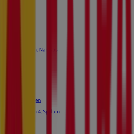
Stengt
Pioneer
Sivavegen, Namsos
1.2 km
Volkswagen
Sivavegen 4, Spillum
1.2 km