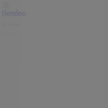
Du er her:
Vennesla
Featured
Supermarkeder
Hjem og møbler
Klær, sko og
tilbehør
Sport og Fritid
Elektronikk og hvitevarer
Bygg og
hage
Barn og leker
Helse og skjønnhet
Restauranter og
caféer
Bøker og kontor
Bil og motor
Annonsering
B.young butikk | Sentrumsveien 44,
Aunagården, Vennesla -