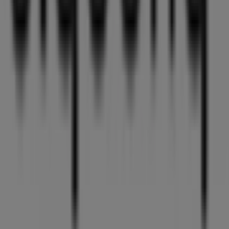
tilbehør i Vennesla
B.young
Velkommen til
B.young
butikken på Tiendeo, hvor du
kan oppdage de beste
tilbudene
,
kampanjene
og
katalogene
fra dette anerkjente merket innen
Klær, sko
og tilbehør
sektoren. Vår fysiske butikk ligger på
Sentrumsveien 44, Aunagården
,
Vennesla
, og her
finner du et bredt utvalg av kvalitetsprodukter som vil
hjelpe deg å spare penger gjennom hele
august 2026
.
På Tiendeo gir vi deg all oppdatert informasjon om
B.young
, som åpningstider, eksklusive tilbud og den
nøyaktige plasseringen av butikken på
Sentrumsveien
44, Aunagården
. Du får også tilgang til de nyeste
katalogene fra
B.young
, hvor du kan oppdage de nyeste
kampanjene og dra nytte av store rabatter på
Klær, sko
og tilbehør
produkter for kjøp i
Vennesla
.