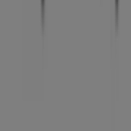
Ikke gå glipp av muligheten til å besøke
B.young
butikken
på
Sentrumsveien 44, Aunagården
for en komplett
shoppingopplevelse. Vi inviterer deg til å utforske
kampanjene vi har for deg denne
august
og holde deg
oppdatert om de beste tilbudene fra
B.young
i
Vennesla
. Besøk oss og begynn å spare i dag!
Mer informasjon om b.young
Se andre butikker av
b.young i Vennesla.
Annonsering