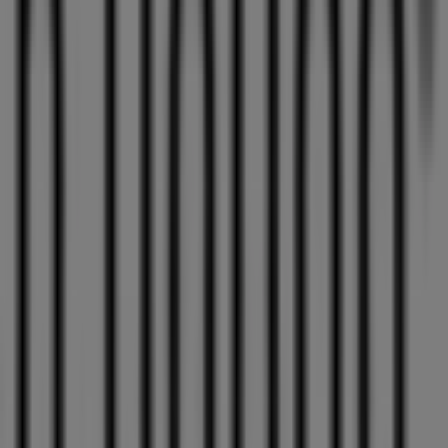
Nike
BUTIKKHUSET, Vennesla
41 m
Stengt
Coop Prix
Sentrumsvegen 49, Vennesla
59 m