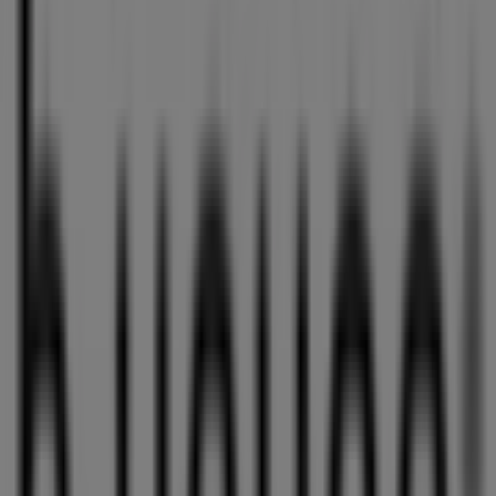
Nærmeste butikker
Buddy
Butikkhuset, Vennesla
41 m
Stengt