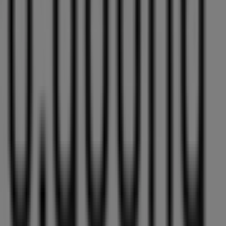
b.young
Sentrumsveien 44, Aunagården, Vennesla
87 m
Stengt
Fiskars
GRASLIA, Vennesla
87 m
Andre virksomheter i Klær, sko og