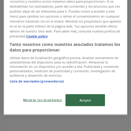
«nosotros y nuestros socios tratamos datos para proporcionar». Si se
10:00 - 18:00
deshabilitan los rastreadores, parte del contenido y los anuncios que ves
Tirsdag
podrían dejar de ser relevantes para ti. Puedes volver a acceder a este
10:00 - 18:00
menú para cambiar tus opciones o retirar el consentimiento en cualquier
Onsdag
momento haciendo clic en el enlace «Mostrar los propósitos» que aparece
en el en la parte inferior de la página web. Tus opciones tendrán efecto
10:00 - 18:00
dentro de nuestro Sitio web. Para saber más, consulta nuestra política de
Torsdag
privacidad.
Cookie policy
10:00 - 18:00
Tanto nosotros como nuestros asociados tratamos los
Fredag
datos para proporcionar:
10:00 - 18:00
Utilizar datos de localización geográfica precisa. Analizar activamente las
Lørdag
características del dispositivo para su identificación. Almacenar la
10:00 - 16:00
información en un dispositivo y/o acceder a ella. Publicidad y contenido
personalizados, medición de publicidad y contenido, investigación de
audiencia y desarrollo de servicios.
Kart
Lista de asociados (proveedores)
Stengt
Mostrar los propósitos
Acepto
Søndag
Stengt