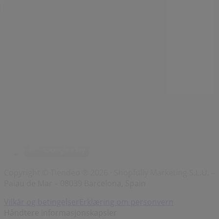
Indeks
Merker
Virksomhet
Butikker i nærheten
Produkter
Byer
Last ned Tiendeo-appen
Copyright © Tiendeo ® 2026 · Shopfully Marketing S.L.U. –
Palau de Mar – 08039 Barcelona, Spain
Vilkår og betingelser
Erklæring om personvern
Håndtere informasjonskapsler