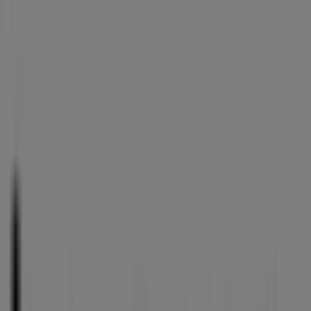
Mandag
10:00 - 18:00
Tirsdag
10:00 - 18:00
Onsdag
10:00 - 18:00
Torsdag
10:00 - 18:00
Fredag
10:00 - 18:00
Lørdag
10:00 - 16:00
Kart
Vi er i ferd med å publisere tilbud fra b.young
Annonsering