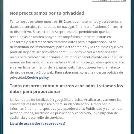
Continuar sin aceptar
Vagabond
Nos preocupamos por tu privacidad
Final Sale
Tanto nosotros como nuestros
1012
socios almacenamos y accedemos a
datos personales, como datos de navegación o identificadores únicos, en
tu dispositivo. Si seleccionas Acepto, estarás permitiendo que las
Utløper 14.8.
tecnologías de rastreo apoyen los propósitos que se muestran en
{"numCatalogs":1}
«nosotros y nuestros socios tratamos datos para proporcionar». Si se
deshabilitan los rastreadores, parte del contenido y los anuncios que ves
podrían dejar de ser relevantes para ti. Puedes volver a acceder a este
Adresser og åpningstider Vagabond
menú para cambiar tus opciones o retirar el consentimiento en cualquier
momento haciendo clic en el enlace «Mostrar los propósitos» que aparece
en el en la parte inferior de la página web. Tus opciones tendrán efecto
dentro de nuestro Sitio web. Para saber más, consulta nuestra política de
privacidad.
Cookie policy
Vagabond
Tanto nosotros como nuestros asociados tratamos los
datos para proporcionar:
Prinsessegata, 13, Skien
Utilizar datos de localización geográfica precisa. Analizar activamente las
67 m
características del dispositivo para su identificación. Almacenar la
información en un dispositivo y/o acceder a ella. Publicidad y contenido
personalizados, medición de publicidad y contenido, investigación de
audiencia y desarrollo de servicios.
Lista de asociados (proveedores)
Vagabond