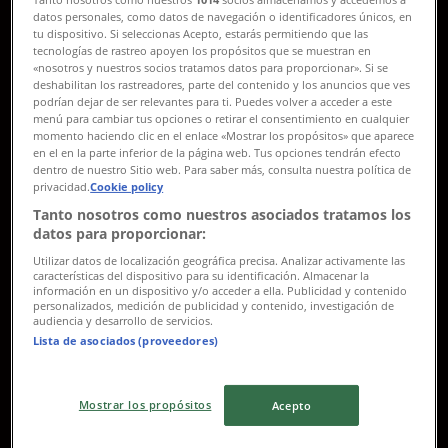
datos personales, como datos de navegación o identificadores únicos, en
tu dispositivo. Si seleccionas Acepto, estarás permitiendo que las
tecnologías de rastreo apoyen los propósitos que se muestran en
Citroën
«nosotros y nuestros socios tratamos datos para proporcionar». Si se
deshabilitan los rastreadores, parte del contenido y los anuncios que ves
podrían dejar de ser relevantes para ti. Puedes volver a acceder a este
Kundeprisliste E C5 Aircross 2026
menú para cambiar tus opciones o retirar el consentimiento en cualquier
momento haciendo clic en el enlace «Mostrar los propósitos» que aparece
Utløper 31.12.
en el en la parte inferior de la página web. Tus opciones tendrán efecto
dentro de nuestro Sitio web. Para saber más, consulta nuestra política de
privacidad.
Cookie policy
Tanto nosotros como nuestros asociados tratamos los
datos para proporcionar:
Citroën
Utilizar datos de localización geográfica precisa. Analizar activamente las
características del dispositivo para su identificación. Almacenar la
Kundeprisliste nye e jumpy varebil 2026
información en un dispositivo y/o acceder a ella. Publicidad y contenido
personalizados, medición de publicidad y contenido, investigación de
audiencia y desarrollo de servicios.
Utløper 31.12.
8.0 km - Kristiansand
Lista de asociados (proveedores)
Citroën
Mostrar los propósitos
Acepto