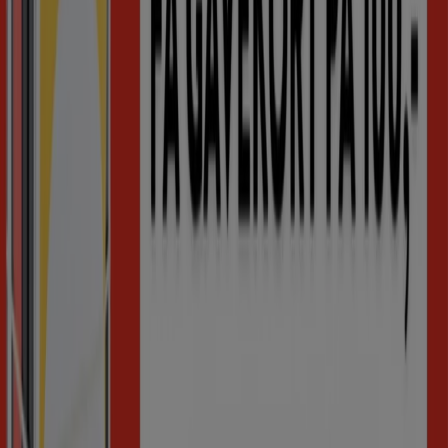
Bøker og kontor-kataloger i
Haugesund
Flyere og beste tilbud i Haugesund
reker
fotballsko
gressklipper
plommer
gardiner
koffert
sko
Fo
Bøker og kontor i andre byer
Oslo
Trondheim
Bergen
Kristiansand
Stavanger
Drammen
Sandnes
Tromsø
Ålesund
Bodø
Skien
Arendal
Haugesund
Moss
Tønsberg
Sandefjord
Se flere byer
Se Bøker og kontor tilbud
Annonsering