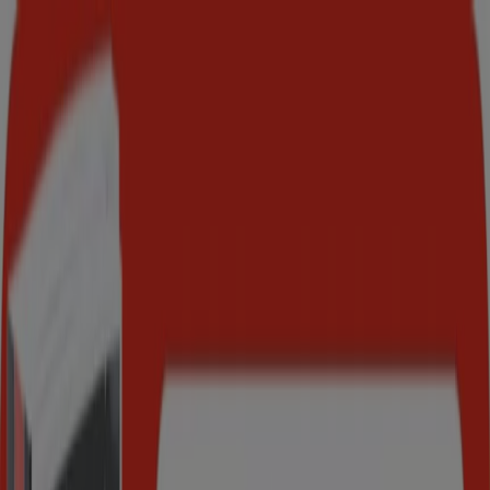
Du er her:
Haugesund
Featured
Supermarkeder
Hjem og møbler
Klær, sko og
tilbehør
Sport og Fritid
Elektronikk og hvitevarer
Bygg og
hage
Barn og leker
Helse og skjønnhet
Restauranter og
caféer
Bøker og kontor
Bil og motor
Annonsering
Bøker og kontor i Haugesund -
Rabattkoder, kundeaviser og tilbud