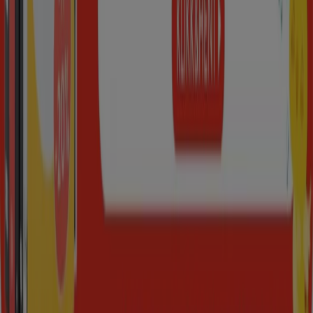
Kontakt oss
Markedsføring- og forretningsforespørsel
Butikken er feilplassert på kartet
Ukentlig tilbakemelding på annonser
Tekniske problemer og generelle tilbakemeldinger
Indeks
Merker
Lokale merkevarer
Virksomhet
Butikker i nærheten
Produkter
Lokale produkter
Byer