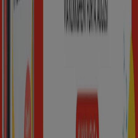
Tiendeo er en del av Shopfully, teknologiselskapet som
gjenoppfinner lokal shopping verden over.
Tiendeo
Dette er det vi gjør
Forretningsløsninger
Nyheter og media
Ledige jobber