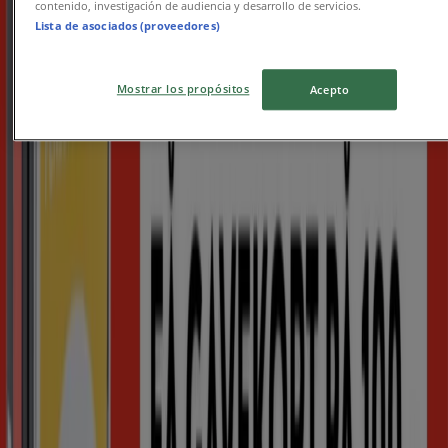
contenido, investigación de audiencia y desarrollo de servicios.
Lista de asociados (proveedores)
Akademika
Mostrar los propósitos
Acepto
Akademika Promo
Utløper 14.8.
Haugesund
Annonsering