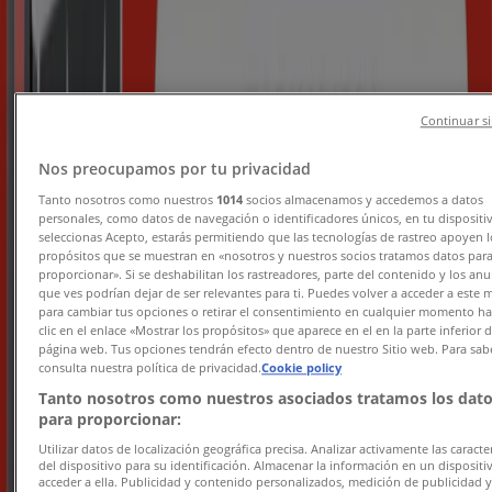
Tiendeo i Haugesund
»
Bøker og kontor Tilbud i Haugesund
Continuar si
Nos preocupamos por tu privacidad
Bokkilden
Tanto nosotros como nuestros
1014
socios almacenamos y accedemos a datos
Bokkilden Salg
personales, como datos de navegación o identificadores únicos, en tu dispositiv
seleccionas Acepto, estarás permitiendo que las tecnologías de rastreo apoyen l
propósitos que se muestran en «nosotros y nuestros socios tratamos datos par
Utløper 14.8.
Haugesund
proporcionar». Si se deshabilitan los rastreadores, parte del contenido y los an
-3 dager
que ves podrían dejar de ser relevantes para ti. Puedes volver a acceder a este
para cambiar tus opciones o retirar el consentimiento en cualquier momento h
clic en el enlace «Mostrar los propósitos» que aparece en el en la parte inferior d
página web. Tus opciones tendrán efecto dentro de nuestro Sitio web. Para sab
consulta nuestra política de privacidad.
Cookie policy
Hobbyklubben
Tanto nosotros como nuestros asociados tratamos los dat
para proporcionar:
Hobbyklubben Salg
Utilizar datos de localización geográfica precisa. Analizar activamente las caracter
del dispositivo para su identificación. Almacenar la información en un dispositi
Utløper 11.8.
Haugesund
acceder a ella. Publicidad y contenido personalizados, medición de publicidad 