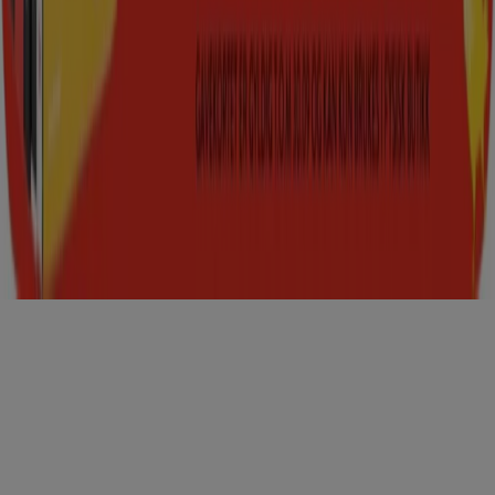
Last ned Tiendeo-appen
Copyright © Tiendeo ® 2026 · Shopfully Marketing S.L.U. –
Palau de Mar – 08039 Barcelona, Spain
Vilkår og betingelser
Erklæring om personvern
Håndtere informasjonskapsler