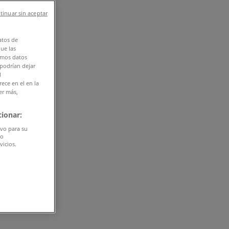
tinuar sin aceptar
atos de
que las
amos datos
 podrían dejar
l
ece en el en la
er más,
ionar:
ivo para su
do
vicios.