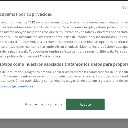
Con
cupamos por tu privacidad
ros como nuestros
1012
socios almacenamos y accedemos a datos personales, como d
 identificadores únicos, en tu dispositivo. Si seleccionas Acepto, estarás permitiendo 
de rastreo apoyen los propósitos que se muestran en «nosotros y nuestros socios trat
ionar». Si se deshabilitan los rastreadores, parte del contenido y los anuncios que ves
antes para ti. Puedes volver a acceder a este menú para cambiar tus opciones o retirar e
to en cualquier momento haciendo clic en el enlace «Mostrar los propósitos» que apar
or de la página web. Tus opciones tendrán efecto dentro de nuestro Sitio web. Para sab
stra política de privacidad.
Cookie policy
sotros como nuestros asociados tratamos los datos para proporc
s de localización geográfica precisa. Analizar activamente las características del disposit
ón. Almacenar la información en un dispositivo y/o acceder a ella. Publicidad y conteni
os, medición de publicidad y contenido, investigación de audiencia y desarrollo de ser
ociados (proveedores)
Mostrar los propósitos
Acepto