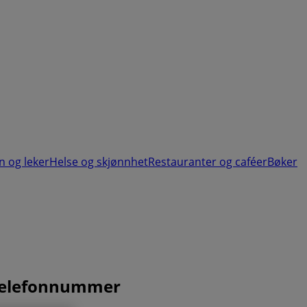
n og leker
Helse og skjønnhet
Restauranter og caféer
Bøker
g telefonnummer