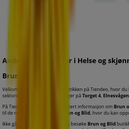
Felleskjøpet
Sjøvegen 41, Elnesvågen
572 m
Åpen
Andre virksomheter i Helse og skjøn
Brun og Blid
Velkommen til
Brun og Blid
butikken på Tiendeo, hvor du
sektoren. Vår fysiske butikk ligger på
Torget 4
,
Elnesvågen
På Tiendeo gir vi deg all oppdatert informasjon om
Brun o
til de nyeste katalogene fra
Brun og Blid
, hvor du kan opp
Ikke gå glipp av muligheten til å besøke
Brun og Blid
butik