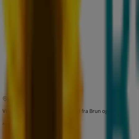
07:30 - 23:00
Mandag
07:30 - 23:00
Tirsdag
07:30 - 23:00
Onsdag
07:30 - 23:00
Torsdag
07:30 - 23:00
Fredag
07:30 - 23:00
Lørdag
07:30 - 23:00
Kart
Vi er i ferd med å publisere tilbud fra Brun og Blid
Annonsering