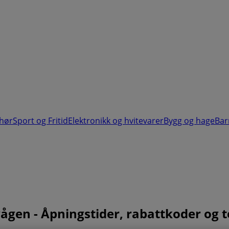
ehør
Sport og Fritid
Elektronikk og hvitevarer
Bygg og hage
Bar
esvågen - Åpningstider, rabattkoder o