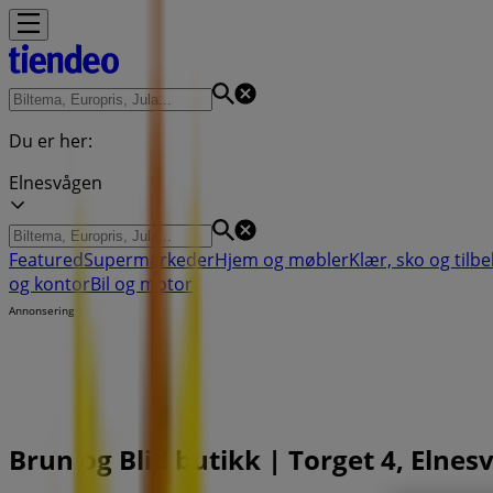
Du er her:
Elnesvågen
Featured
Supermarkeder
Hjem og møbler
Klær, sko og tilb
og kontor
Bil og motor
Annonsering
Brun og Blid butikk | Torget 4, Eln