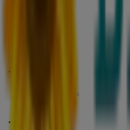
Åpen
Street One
Bøen, Elnesvågen
503 m
Comfort
Eidemsbakken 12, Elnesvågen
556 m