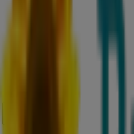
Åpen
Til 23:00
Søndag