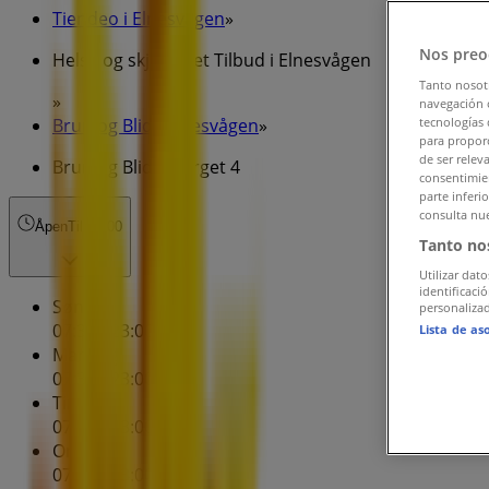
Tiendeo i Elnesvågen
»
Nos preo
Helse og skjønnhet Tilbud i Elnesvågen
Tanto nosot
»
navegación o
Brun og Blid i Elnesvågen
»
tecnologías 
para proporc
de ser relev
Brun og Blid | Torget 4
consentimien
parte inferi
consulta nue
Åpen
Til 23:00
Tanto no
Utilizar dato
identificaci
Søndag
personalizad
07:30 - 23:00
Lista de as
Mandag
07:30 - 23:00
Tirsdag
07:30 - 23:00
Onsdag
07:30 - 23:00