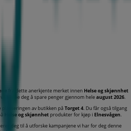
ene
fra dette anerkjente merket innen
Helse og skjønnhet
m vil hjelpe deg å spare penger gjennom hele
august 2026
.
ge plasseringen av butikken på
Torget 4
. Du får også tilgang
på
Helse og skjønnhet
produkter for kjøp i
Elnesvågen
.
erer deg til å utforske kampanjene vi har for deg denne