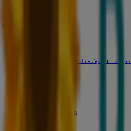
Nærmeste butikker
CHANGE Lingerie
Bølgen Kjøpesenter, N – 6440 Elnesvågen, Elnesvåge
29 m
MECA
Eidemsbakken 1, Elnesvågen
461 m