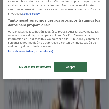
momento haciendo clic en el enlace «Mostrar los propósitos» que aparece
Annonsering
en el en la parte inferior de la página web. Tus opciones tendrán efecto
dentro de nuestro Sitio web. Para saber más, consulta nuestra política de
privacidad.
Cookie policy
Tanto nosotros como nuestros asociados tratamos los
datos para proporcionar:
Utilizar datos de localización geográfica precisa. Analizar activamente las
características del dispositivo para su identificación. Almacenar la
información en un dispositivo y/o acceder a ella. Publicidad y contenido
personalizados, medición de publicidad y contenido, investigación de
audiencia y desarrollo de servicios.
Lista de asociados (proveedores)
Mostrar los propósitos
Acepto
{"numCatalogs":0}
Andre brukere så også på disse
katalogene