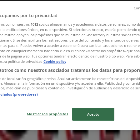
Con
cupamos por tu privacidad
ros como nuestros
1012
socios almacenamos y accedemos a datos personales, como d
 identificadores únicos, en tu dispositivo. Si seleccionas Acepto, estarás permitiendo 
de rastreo apoyen los propósitos que se muestran en «nosotros y nuestros socios trat
ionar». Si se deshabilitan los rastreadores, parte del contenido y los anuncios que ves
antes para ti. Puedes volver a acceder a este menú para cambiar tus opciones o retirar e
to en cualquier momento haciendo clic en el enlace «Mostrar los propósitos» que apar
or de la página web. Tus opciones tendrán efecto dentro de nuestro Sitio web. Para sab
stra política de privacidad.
Cookie policy
sotros como nuestros asociados tratamos los datos para proporc
s de localización geográfica precisa. Analizar activamente las características del disposit
ón. Almacenar la información en un dispositivo y/o acceder a ella. Publicidad y conteni
os, medición de publicidad y contenido, investigación de audiencia y desarrollo de ser
ociados (proveedores)
Mostrar los propósitos
Acepto