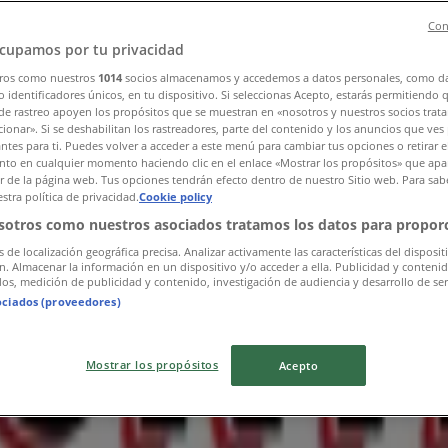
Con
cupamos por tu privacidad
ros como nuestros
1014
socios almacenamos y accedemos a datos personales, como d
 identificadores únicos, en tu dispositivo. Si seleccionas Acepto, estarás permitiendo 
de rastreo apoyen los propósitos que se muestran en «nosotros y nuestros socios trat
ionar». Si se deshabilitan los rastreadores, parte del contenido y los anuncios que ves
antes para ti. Puedes volver a acceder a este menú para cambiar tus opciones o retirar e
to en cualquier momento haciendo clic en el enlace «Mostrar los propósitos» que apar
ss
or de la página web. Tus opciones tendrán efecto dentro de nuestro Sitio web. Para sab
stra política de privacidad.
Cookie policy
sotros como nuestros asociados tratamos los datos para proporc
s de localización geográfica precisa. Analizar activamente las características del disposit
ón. Almacenar la información en un dispositivo y/o acceder a ella. Publicidad y conteni
os, medición de publicidad y contenido, investigación de audiencia y desarrollo de ser
ociados (proveedores)
Mostrar los propósitos
Acepto