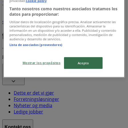
privacidad.
Cookie policy
1
2
Tanto nosotros como nuestros asociados tratamos los
datos para proporcionar:
is
kikkert
barnens redningsvest
kjole
klesvask og
stryking
mobiltelefon
potetgull
Sjokolade
ryggsekk
Utilizar datos de localización geográfica precisa. Analizar activamente las
características del dispositivo para su identificación. Almacenar la
elektrisk
sykkel
stepper
sekketralle
información en un dispositivo y/o acceder a ella. Publicidad y contenido
personalizados, medición de publicidad y contenido, investigación de
audiencia y desarrollo de servicios.
Lista de asociados (proveedores)
Tiendeo er en del av Shopfully, teknologiselskapet som
gjenoppfinner lokal shopping verden over.
Mostrar los propósitos
Acepto
Tiendeo
Dette er det vi gjør
Forretningsløsninger
Nyheter og media
Ledige jobber
Kontakt oss