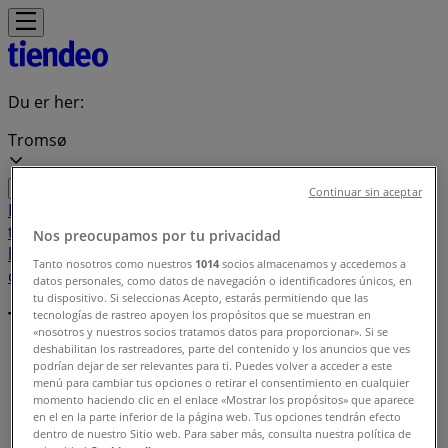
Du er her:
Tromsø
Continuar sin aceptar
Featured
Supermarkeder
Hjem og møbler
Klær, sko og
tilbehør
Sport og Fritid
Elektronikk og hvitevarer
Bygg og
Nos preocupamos por tu privacidad
hage
Barn og leker
Helse og skjønnhet
Restauranter og
Tanto nosotros como nuestros
1014
socios almacenamos y accedemos a
caféer
Bøker og kontor
Bil og motor
datos personales, como datos de navegación o identificadores únicos, en
tu dispositivo. Si seleccionas Acepto, estarás permitiendo que las
Tilbudsindeks i Tromsø
tecnologías de rastreo apoyen los propósitos que se muestran en
«nosotros y nuestros socios tratamos datos para proporcionar». Si se
deshabilitan los rastreadores, parte del contenido y los anuncios que ves
Tiendeo i Tromsø
»
podrían dejar de ser relevantes para ti. Puedes volver a acceder a este
menú para cambiar tus opciones o retirar el consentimiento en cualquier
Tilbudsindeks
momento haciendo clic en el enlace «Mostrar los propósitos» que aparece
en el en la parte inferior de la página web. Tus opciones tendrán efecto
dentro de nuestro Sitio web. Para saber más, consulta nuestra política de