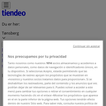
Du er her:
Tønsberg
Continuar sin aceptar
Featured
Supermarkeder
Hjem og møbler
Klær, sko og
tilbehør
Sport og Fritid
Elektronikk og hvitevarer
Bygg og
Nos preocupamos por tu privacidad
hage
Barn og leker
Helse og skjønnhet
Restauranter og
Tanto nosotros como nuestros
1014
socios almacenamos y accedemos a
caféer
Bøker og kontor
Bil og motor
datos personales, como datos de navegación o identificadores únicos, en
tu dispositivo. Si seleccionas Acepto, estarás permitiendo que las
Lokale merkevarer
tecnologías de rastreo apoyen los propósitos que se muestran en
«nosotros y nuestros socios tratamos datos para proporcionar». Si se
deshabilitan los rastreadores, parte del contenido y los anuncios que ves
Tiendeo i Tønsberg
»
podrían dejar de ser relevantes para ti. Puedes volver a acceder a este
menú para cambiar tus opciones o retirar el consentimiento en cualquier
Merkevareindeks
momento haciendo clic en el enlace «Mostrar los propósitos» que aparece
en el en la parte inferior de la página web. Tus opciones tendrán efecto
dentro de nuestro Sitio web. Para saber más, consulta nuestra política de