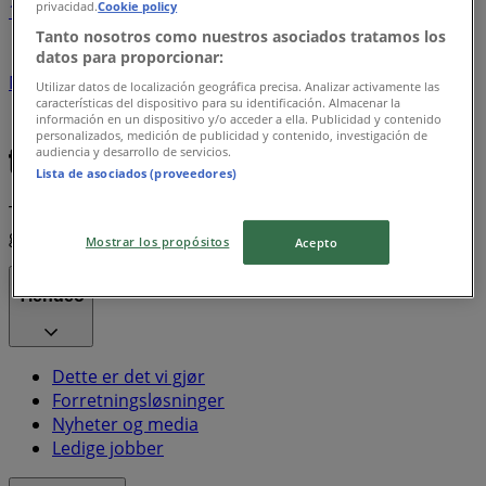
privacidad.
Cookie policy
1
Tanto nosotros como nuestros asociados tratamos los
datos para proporcionar:
Pokemon
Grandiosa
Libra
Ryobi
Sodastream
Moccamaster
Hoka
Air Force
Coca Cola
Cola
Evo
Utilizar datos de localización geográfica precisa. Analizar activamente las
características del dispositivo para su identificación. Almacenar la
Juicy Couture
Playstation
Trapp
Air Jordan
Taco
información en un dispositivo y/o acceder a ella. Publicidad y contenido
Roser
personalizados, medición de publicidad y contenido, investigación de
audiencia y desarrollo de servicios.
Lista de asociados (proveedores)
Tiendeo er en del av Shopfully, teknologiselskapet som
gjenoppfinner lokal shopping verden over.
Mostrar los propósitos
Acepto
Tiendeo
Dette er det vi gjør
Forretningsløsninger
Nyheter og media
Ledige jobber