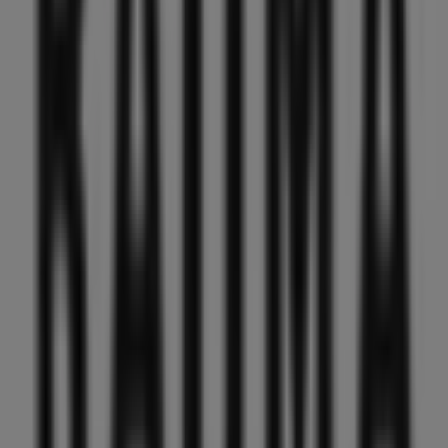
Rauma
TORGGT. 6, Haugesund
18 m
Drops Design
TORGGATA 6, Haugesund
18 m
Ark Bokhandel
Haraldsgaten 159, Haugesund