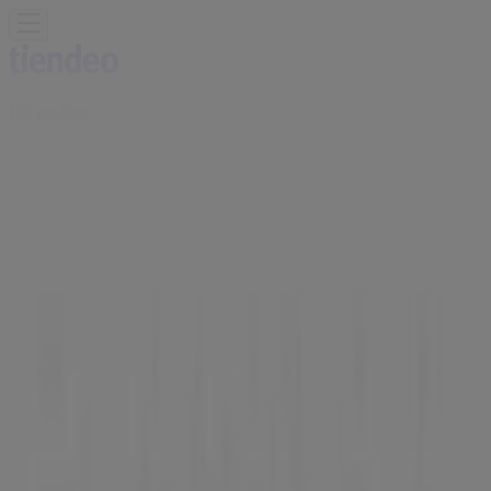
Du er her:
Haugesund
Featured
Supermarkeder
Hjem og møbler
Klær, sko og
tilbehør
Sport og Fritid
Elektronikk og hvitevarer
Bygg og
hage
Barn og leker
Helse og skjønnhet
Restauranter og
caféer
Bøker og kontor
Bil og motor
Annonsering
Rauma butikk | TORGGT. 6,
Haugesund - Åpningstider, rabatter