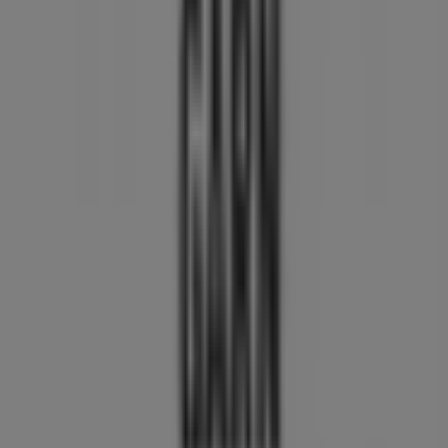
Tiendeo er en del av Shopfully, teknologiselskapet som
gjenoppfinner lokal shopping verden over.