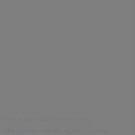
Merker
Lokale merkevarer
Virksomhet
Butikker i nærheten
Produkter
Lokale produkter
Byer
Last ned Tiendeo-appen
Copyright © Tiendeo ® 2026 · Shopfully Marketing S.L.U. –
Palau de Mar – 08039 Barcelona, Spain
Vilkår og betingelser
Erklæring om personvern