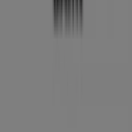
Tiendeo
Dette er det vi gjør
Forretningsløsninger
Nyheter og media
Ledige jobber
Kontakt oss
Markedsføring- og forretningsforespørsel
Butikken er feilplassert på kartet
Ukentlig tilbakemelding på annonser
Tekniske problemer og generelle tilbakemeldinger
Indeks