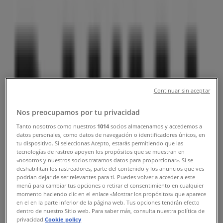
og telefonnummer
Tiendeo i Haugesund
»
Klær, sko og tilbehør Tilbud i Haugesund
»
Rauma i Haugesund
»
Rauma | TORGGT. 6
Kart
52723995
Continuar sin aceptar
Kart
52723995
Nos preocupamos por tu privacidad
Vi er i ferd med å publisere tilbud fra Rauma
Tanto nosotros como nuestros
1014
socios almacenamos y accedemos a
datos personales, como datos de navegación o identificadores únicos, en
Annonsering
tu dispositivo. Si seleccionas Acepto, estarás permitiendo que las
tecnologías de rastreo apoyen los propósitos que se muestran en
«nosotros y nuestros socios tratamos datos para proporcionar». Si se
deshabilitan los rastreadores, parte del contenido y los anuncios que ves
podrían dejar de ser relevantes para ti. Puedes volver a acceder a este
menú para cambiar tus opciones o retirar el consentimiento en cualquier
momento haciendo clic en el enlace «Mostrar los propósitos» que aparece
en el en la parte inferior de la página web. Tus opciones tendrán efecto
dentro de nuestro Sitio web. Para saber más, consulta nuestra política de
privacidad.
Cookie policy