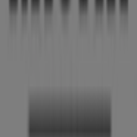
Rauma
Velkommen til
Rauma
butikken på Tiendeo, hvor du kan
oppdage de beste
tilbudene
,
kampanjene
og
katalogene
fra dette anerkjente merket innen
Klær, sko
og tilbehør
sektoren. Vår fysiske butikk ligger på
TORGGT. 6
,
Haugesund
, og her finner du et bredt utvalg
av kvalitetsprodukter som vil hjelpe deg å spare penger
gjennom hele
august 2026
.
På Tiendeo gir vi deg all oppdatert informasjon om
Rauma
, som åpningstider, eksklusive tilbud og den
nøyaktige plasseringen av butikken på
TORGGT. 6
. Du får
også tilgang til de nyeste katalogene fra
Rauma
, hvor du
kan oppdage de nyeste kampanjene og dra nytte av
store rabatter på
Klær, sko og tilbehør
produkter for
kjøp i
Haugesund
.
Ikke gå glipp av muligheten til å besøke
Rauma
butikken