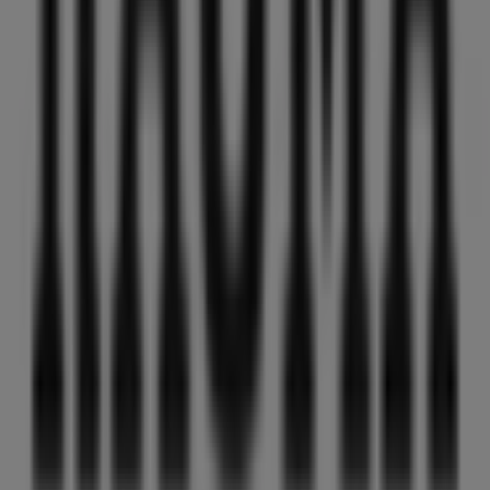
37 m
Åpen
Moo
Sørhauggt 158, Haugesund
46 m
Åpen
Andre virksomheter i Klær, sko og
tilbehør i Haugesund