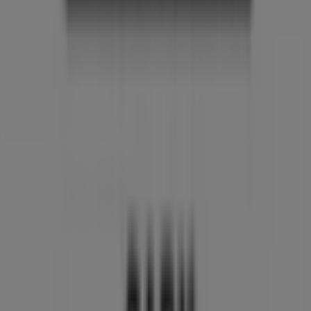
på
TORGGT. 6
for en komplett shoppingopplevelse. Vi
inviterer deg til å utforske kampanjene vi har for deg
denne
august
og holde deg oppdatert om de beste
tilbudene fra
Rauma
i
Haugesund
. Besøk oss og begynn
å spare i dag!
Mer informasjon om Rauma
Se andre butikker av Rauma i
Haugesund.
Annonsering