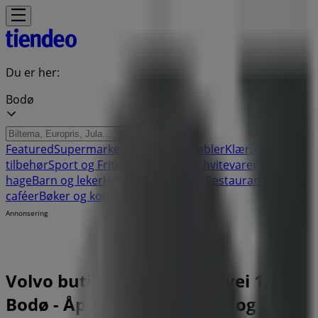
Du er her:
Bodø
Featured
Supermarkeder
Hjem og møbler
Klær, sko og
tilbehør
Sport og Fritid
Elektronikk og hvitevarer
Bygg og
hage
Barn og leker
Helse og skjønnhet
Restauranter og
caféer
Bøker og kontor
Bil og motor
Annonsering
Volvo butikk | Gamle Riksvei 1,
Bodø - Åpningstider, tilbud og