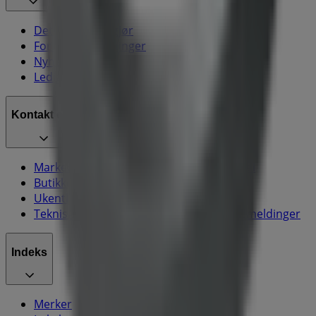
Dette er det vi gjør
Forretningsløsninger
Nyheter og media
Ledige jobber
Kontakt oss
Markedsføring- og forretningsforespørsel
Butikken er feilplassert på kartet
Ukentlig tilbakemelding på annonser
Tekniske problemer og generelle tilbakemeldinger
Indeks
Merker