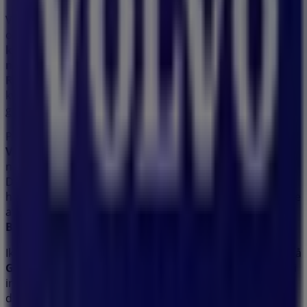
Velkommen til
Volvo
butikken på Tiendeo, hvor du kan
oppdage de beste
tilbudene
,
kampanjene
og
katalogene
fra dette anerkjente merket innen
Bil og
motor
sektoren. Vår fysiske butikk ligger på
Gamle
Riksvei 1
,
Bodø
, og her finner du et bredt utvalg av
kvalitetsprodukter som vil hjelpe deg å spare penger
gjennom hele
august 2026
.
På Tiendeo gir vi deg all oppdatert informasjon om
Volvo
, som åpningstider, eksklusive tilbud og den
nøyaktige plasseringen av butikken på
Gamle Riksvei 1
.
Du får også tilgang til de nyeste katalogene fra
Volvo
,
hvor du kan oppdage de nyeste kampanjene og dra nytte
av store rabatter på
Bil og motor
produkter for kjøp i
Bodø
.
Ikke gå glipp av muligheten til å besøke
Volvo
butikken på
Gamle Riksvei 1
for en komplett shoppingopplevelse. Vi
inviterer deg til å utforske kampanjene vi har for deg
denne
august
og holde deg oppdatert om de beste