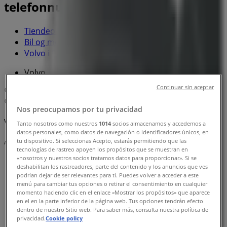
telefonnummer
Tiendeo i Bodø
»
Bil og motor Tilbud i Bodø
»
Volvo i Bodø
»
Volvo | Gamle Riksvei 1
Continuar sin aceptar
Kart
75504100
Kart
75504100
Nos preocupamos por tu privacidad
Vi er i ferd med å publisere tilbud fra Volvo
Tanto nosotros como nuestros
1014
socios almacenamos y accedemos a
datos personales, como datos de navegación o identificadores únicos, en
tu dispositivo. Si seleccionas Acepto, estarás permitiendo que las
Annonsering
tecnologías de rastreo apoyen los propósitos que se muestran en
«nosotros y nuestros socios tratamos datos para proporcionar». Si se
deshabilitan los rastreadores, parte del contenido y los anuncios que ves
podrían dejar de ser relevantes para ti. Puedes volver a acceder a este
menú para cambiar tus opciones o retirar el consentimiento en cualquier
momento haciendo clic en el enlace «Mostrar los propósitos» que aparece
en el en la parte inferior de la página web. Tus opciones tendrán efecto
dentro de nuestro Sitio web. Para saber más, consulta nuestra política de
privacidad.
Cookie policy