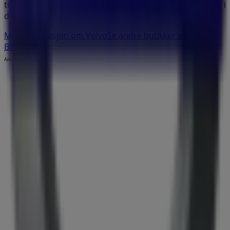
tilbudene fra
Volvo
i
Bodø
. Besøk oss og begynn å spare i
dag!
Mer informasjon om Volvo
Se andre butikker av Volvo i
Bodø.
Annonsering