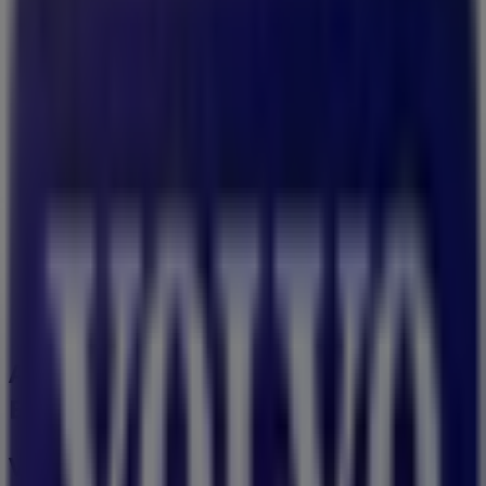
P.O. Box 78, Bodø
40 m
Moods of Norway
City Nord, Stormyra, 8008 Bodø, Bodø
40 m
Åpen
Andre virksomheter i Bil og motor i
Bodø
Volvo