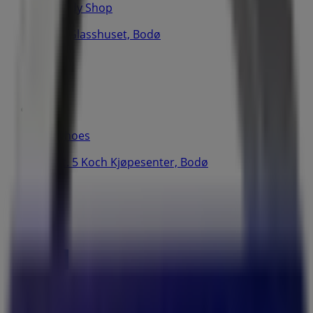
The Body Shop
Koch i Glasshuset, Bodø
40 m
Dna Shoes
Storgt. 5 Koch Kjøpesenter, Bodø
40 m
Åpen
Villeroy & Boch