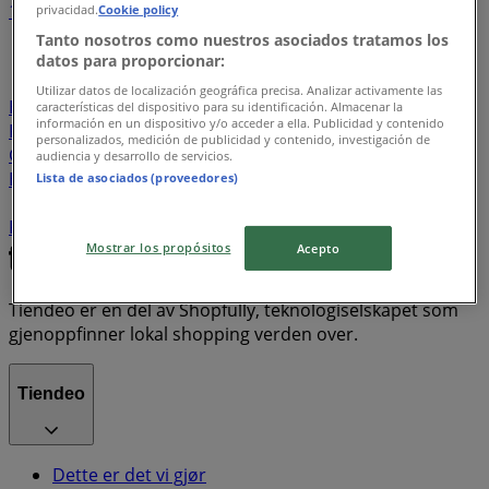
1
2
3
4
5
privacidad.
Cookie policy
...
6
Tanto nosotros como nuestros asociados tratamos los
datos para proporcionar:
Ginger
Globus
Indigo
Io
Pepe
Turtle
Adele
Utilizar datos de localización geográfica precisa. Analizar activamente las
Huawei
Sonic
Switch
Xbox
Blizzard
Nintendo
características del dispositivo para su identificación. Almacenar la
información en un dispositivo y/o acceder a ella. Publicidad y contenido
Philips
Siemens
Call Of Duty
Delta
Electrolux
personalizados, medición de publicidad y contenido, investigación de
Galaxy
Alaska
Eb
Index
Matrix
Orange
Split
audiencia y desarrollo de servicios.
Bluetooth
Atom
Bosch
Makita
Short
Harry Potter
Lista de asociados (proveedores)
Star Wars
Paw Patrol
Barbie
Boots
Frozen
Frost
Ghost
New Balance
Nude
Mostrar los propósitos
Acepto
Tiendeo er en del av Shopfully, teknologiselskapet som
gjenoppfinner lokal shopping verden over.
Tiendeo
Dette er det vi gjør