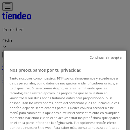
Du er her:
Oslo
Continuar sin aceptar
Featured
Supermarkeder
Hjem og møbler
Klær, sko og
tilbehør
Sport og Fritid
Elektronikk og hvitevarer
Bygg og
Nos preocupamos por tu privacidad
hage
Barn og leker
Helse og skjønnhet
Restauranter og
Tanto nosotros como nuestros
1014
socios almacenamos y accedemos a
caféer
Bøker og kontor
Bil og motor
datos personales, como datos de navegación o identificadores únicos, en
tu dispositivo. Si seleccionas Acepto, estarás permitiendo que las
Merkevarer
tecnologías de rastreo apoyen los propósitos que se muestran en
«nosotros y nuestros socios tratamos datos para proporcionar». Si se
deshabilitan los rastreadores, parte del contenido y los anuncios que ves
Tiendeo
»
podrían dejar de ser relevantes para ti. Puedes volver a acceder a este
menú para cambiar tus opciones o retirar el consentimiento en cualquier
Merkevareindeks
momento haciendo clic en el enlace «Mostrar los propósitos» que aparece
en el en la parte inferior de la página web. Tus opciones tendrán efecto
dentro de nuestro Sitio web. Para saber más, consulta nuestra política de