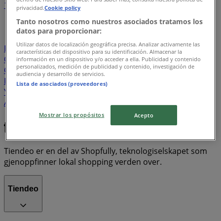
1
2
3
4
5
privacidad.
Cookie policy
...
18
Tanto nosotros como nuestros asociados tratamos los
datos para proporcionar:
Spar
Coop Extra
Europris
Rema 1000
Meny
Utilizar datos de localización geográfica precisa. Analizar activamente las
Kiwi
Bunnpris
Obs
Rusta
Joker
Vinmonopolet
características del dispositivo para su identificación. Almacenar la
Coop Mega
Obs Bygg
Jula
Plantasjen
Eurospar
información en un dispositivo y/o acceder a ella. Publicidad y contenido
personalizados, medición de publicidad y contenido, investigación de
Coop Prix
JYSK
Biltema
Sparkjøp
Hageland
audiencia y desarrollo de servicios.
Felleskjøpet
Gerry Weber
Sport 1
POWER
New
Lista de asociados (proveedores)
Yorker
Storcash
Megaflis
Clas Ohlson
Elkjøp
Apotek 1
Boots Apotek
Zavanna
Jernia
Enklere Liv
Princess
Sport Outlet
Intersport
Nille
Narvesen
Mostrar los propósitos
Acepto
Tiendeo er en del av Shopfully, teknologiselskapet som
gjenoppfinner lokal shopping verden over.
Tiendeo