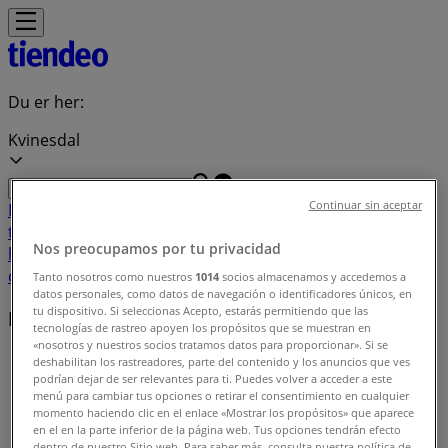
Du er her:
Kvinesdal
Continuar sin aceptar
Featured
Supermarkeder
Hjem og møbler
Klær, sko og
tilbehør
Sport og Fritid
Elektronikk og hvitevarer
Bygg og
Nos preocupamos por tu privacidad
hage
Barn og leker
Helse og skjønnhet
Restauranter og
caféer
Bøker og kontor
Bil og motor
Tanto nosotros como nuestros
1014
socios almacenamos y accedemos a
datos personales, como datos de navegación o identificadores únicos, en
tu dispositivo. Si seleccionas Acepto, estarás permitiendo que las
Butikker i nærheten
tecnologías de rastreo apoyen los propósitos que se muestran en
«nosotros y nuestros socios tratamos datos para proporcionar». Si se
Tiendeo i Kvinesdal
»
deshabilitan los rastreadores, parte del contenido y los anuncios que ves
podrían dejar de ser relevantes para ti. Puedes volver a acceder a este
Butikkindeks i Kvinesdal
menú para cambiar tus opciones o retirar el consentimiento en cualquier
momento haciendo clic en el enlace «Mostrar los propósitos» que aparece
en el en la parte inferior de la página web. Tus opciones tendrán efecto
dentro de nuestro Sitio web. Para saber más, consulta nuestra política de