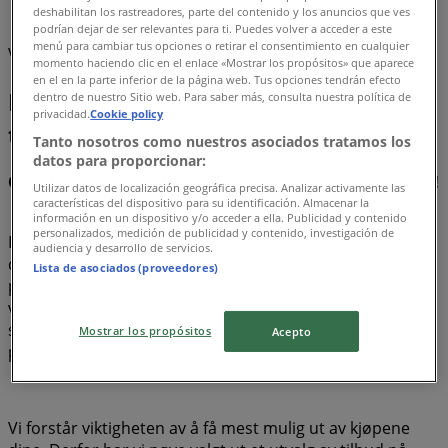
deshabilitan los rastreadores, parte del contenido y los anuncios que ves
Pokemon
podrían dejar de ser relevantes para ti. Puedes volver a acceder a este
menú para cambiar tus opciones o retirar el consentimiento en cualquier
Vi er i ferd med å publisere tilbud fra Pokemon
momento haciendo clic en el enlace «Mostrar los propósitos» que aparece
en el en la parte inferior de la página web. Tus opciones tendrán efecto
Pokemon, alle tilbudene lett
dentro de nuestro Sitio web. Para saber más, consulta nuestra política de
privacidad.
Cookie policy
tilgjengelig
Tanto nosotros como nuestros asociados tratamos los
datos para proporcionar:
Oppdag de beste tilbudene på Pokemon i august 2026!
Utilizar datos de localización geográfica precisa. Analizar activamente las
características del dispositivo para su identificación. Almacenar la
información en un dispositivo y/o acceder a ella. Publicidad y contenido
personalizados, medición de publicidad y contenido, investigación de
I denne måneden av august i 2026, er vi glade for å tilby
audiencia y desarrollo de servicios.
deg de mest attraktive og konkurransedyktige tilbudene
Lista de asociados (proveedores)
på Pokemon som er tilgjengelige i Norge. På Tiendeo er
vårt mål å gi deg tilgang til et bredt spekter av tilbud, og
sikre at du finner akkurat det du trenger til uslåelige
Mostrar los propósitos
Acepto
priser.
Vi forstår viktigheten av å få mest mulig ut av kjøpene